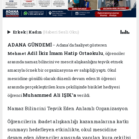
Erkek
|
Kadın
(Haberi Sesli Oku)
ADANA GÜNDEMİ
– Adana'da faaliyet gösteren
Adil İkiz İmam Hatip Ortaokulu
Mehmet
, öğrenciler
arasında namaz bilincini ve mescit alışkanlığını teşvik etmek
amacıyla örnek bir organizasyona ev sahipliği yaptı. Okul
mescidine gönüllü olarak düzenli devam eden 16 öğrenci
arasında gerçekleştirilen kura çekilişinde bisiklet hediyesi
Muhammed Ali IŞIK'a
öğrenci
verildi.
Namaz Bilincini Teşvik Eden Anlamlı Organizasyon
Öğrencilerin ibadet alışkanlığı kazanmalarına katkı
sunmayı hedefleyen etkinlikte, okul mescidine
devam eden öğrenciler arasında yapılan kura çekilişi