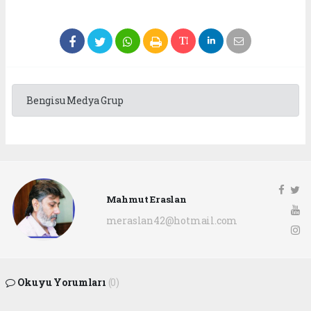
Bengisu Medya Grup
Mahmut Eraslan
meraslan42@hotmail.com
Okuyu Yorumları
(0)