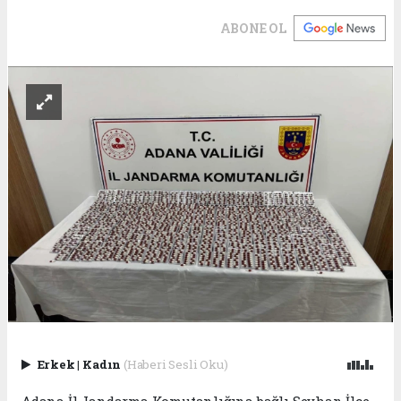
ABONE OL
Erkek
|
Kadın
(Haberi Sesli Oku)