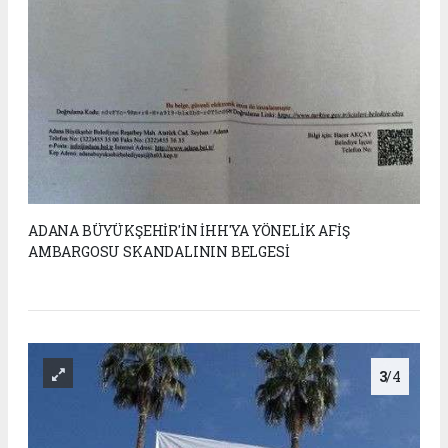
ADANA BÜYÜKŞEHİR'İN İHH'YA YÖNELİK AFİŞ
AMBARGOSU SKANDALININ BELGESİ
3
/4