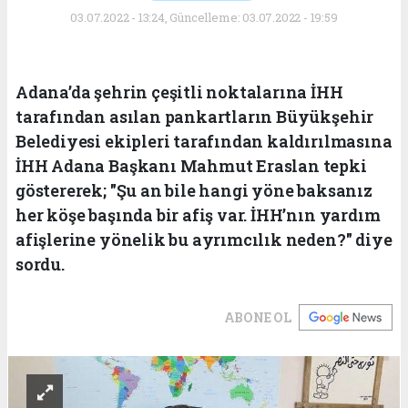
03.07.2022 - 13:24, Güncelleme: 03.07.2022 - 19:59
Adana’da şehrin çeşitli noktalarına İHH
tarafından asılan pankartların Büyükşehir
Belediyesi ekipleri tarafından kaldırılmasına
İHH Adana Başkanı Mahmut Eraslan tepki
göstererek; "Şu an bile hangi yöne baksanız
her köşe başında bir afiş var. İHH’nın yardım
afişlerine yönelik bu ayrımcılık neden?" diye
sordu.
ABONE OL