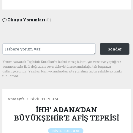
Okuyu Yorumları
(0)
Gonder
Yorum yazarak Topluluk Kuralları’nı kabul etmiş bulunuyor ve siteye yaptığınız
yorumunuzla ilgili doğrudan veya dolaylı tüm sorumluluğu tek başınıza
üstleniyorsunuz. Yazılan tüm yorumlardan site yönetimi hiçbir şekilde sorumlu
tutulamaz.
Anasayfa
SİVİL TOPLUM
İHH’ ADANA’DAN
BÜYÜKŞEHİR’E AFİŞ TEPKİSİ
SİVİL TOPLUM