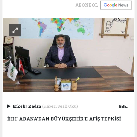
ABONE OL
Erkek
|
Kadın
(Haberi Sesli Oku)
İHH’ ADANA’DAN BÜYÜKŞEHİR’E AFİŞ TEPKİSİ