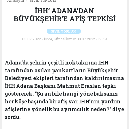
Anasayfa
SİVİL TOPLUM
İHH’ ADANA’DAN
BÜYÜKŞEHİR’E AFİŞ TEPKİSİ
SİVİL TOPLUM
03.07.2022 - 13:24, Güncelleme: 03.07.2022 - 19:59
Adana’da şehrin çeşitli noktalarına İHH
tarafından asılan pankartların Büyükşehir
Belediyesi ekipleri tarafından kaldırılmasına
İHH Adana Başkanı Mahmut Eraslan tepki
göstererek; "Şu an bile hangi yöne baksanız
her köşe başında bir afiş var. İHH’nın yardım
afişlerine yönelik bu ayrımcılık neden?" diye
sordu.