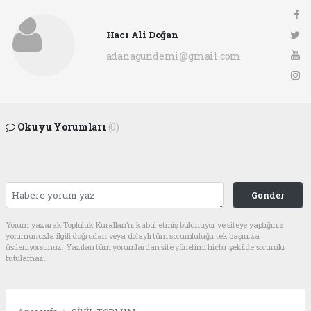
Hacı Ali Doğan
adanagundemi@gmail.com
Okuyu Yorumları
(0)
Gonder
Yorum yazarak Topluluk Kuralları’nı kabul etmiş bulunuyor ve siteye yaptığınız
yorumunuzla ilgili doğrudan veya dolaylı tüm sorumluluğu tek başınıza
üstleniyorsunuz. Yazılan tüm yorumlardan site yönetimi hiçbir şekilde sorumlu
tutulamaz.