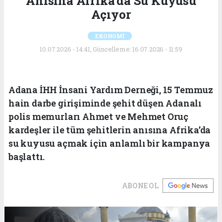
Anısına Afrika’da Su Kuyusu
Açıyor
EKONOMİ
10.07.2026 - 14:41, Güncelleme: 16.07.2026 - 11:59
Adana İHH İnsani Yardım Derneği, 15 Temmuz
hain darbe girişiminde şehit düşen Adanalı
polis memurları Ahmet ve Mehmet Oruç
kardeşler ile tüm şehitlerin anısına Afrika’da
su kuyusu açmak için anlamlı bir kampanya
başlattı.
ABONE OL