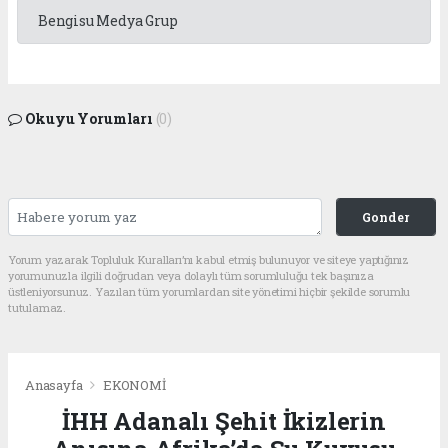
Bengisu Medya Grup
Okuyu Yorumları
(0)
Gonder
Yorum yazarak Topluluk Kuralları’nı kabul etmiş bulunuyor ve siteye yaptığınız
yorumunuzla ilgili doğrudan veya dolaylı tüm sorumluluğu tek başınıza
üstleniyorsunuz. Yazılan tüm yorumlardan site yönetimi hiçbir şekilde sorumlu
tutulamaz.
Anasayfa
EKONOMİ
İHH Adanalı Şehit İkizlerin