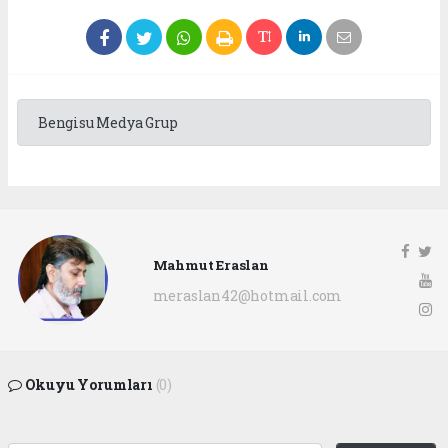
Bengisu Medya Grup
Mahmut Eraslan
meraslan42@hotmail.com
Okuyu Yorumları
(0)