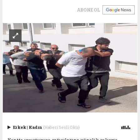
ABONE OL
Erkek
|
Kadın
(Haberi Sesli Oku)