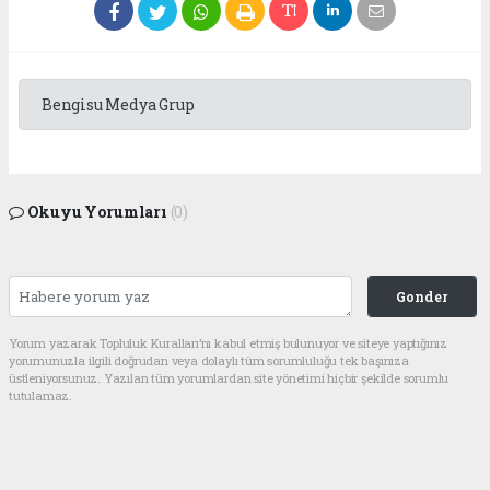
Bengisu Medya Grup
Okuyu Yorumları
(0)
Gonder
Yorum yazarak Topluluk Kuralları’nı kabul etmiş bulunuyor ve siteye yaptığınız
yorumunuzla ilgili doğrudan veya dolaylı tüm sorumluluğu tek başınıza
üstleniyorsunuz. Yazılan tüm yorumlardan site yönetimi hiçbir şekilde sorumlu
tutulamaz.
Anasayfa
EĞİTİM