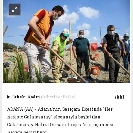
Erkek
|
Kadın
(Haberi Sesli Oku)
ADANA (AA) - Adana'nın Sarıçam ilçesinde "Her
nefeste Galatasaray" sloganıyla başlatılan
Galatasaray Hatıra Ormanı Projesi'nin üçüncüsü
hayata geçiriliyor.