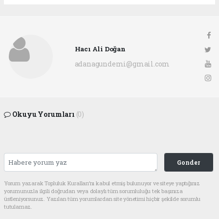
Hacı Ali Doğan
adanagundemi@gmail.com
Okuyu Yorumları
(0)
Gonder
Yorum yazarak Topluluk Kuralları’nı kabul etmiş bulunuyor ve siteye yaptığınız
yorumunuzla ilgili doğrudan veya dolaylı tüm sorumluluğu tek başınıza
üstleniyorsunuz. Yazılan tüm yorumlardan site yönetimi hiçbir şekilde sorumlu
tutulamaz.