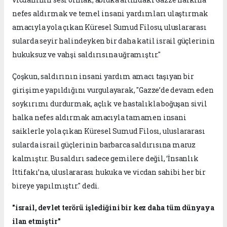
nefes aldırmak ve temel insani yardımları ulaştırmak
amacıyla yola çıkan Küresel Sumud Filosu, uluslararası
sularda seyir halindeyken bir daha katil israil güçlerinin
hukuksuz ve vahşi saldırısına uğramıştır."
Çoşkun, saldırının insani yardım amacı taşıyan bir
girişime yapıldığını vurgulayarak, "Gazze’de devam eden
soykırımı durdurmak, açlık ve hastalıkla boğuşan sivil
halka nefes aldırmak amacıyla tamamen insani
saiklerle yola çıkan Küresel Sumud Filosı, uluslararası
sularda israil güçlerinin barbarca saldırısına maruz
kalmıştır. Bu saldırı sadece gemilere değil, ‘İnsanlık
İttifakı’na, uluslararası hukuka ve vicdan sahibi her bir
bireye yapılmıştır." dedi.
"israil, devlet terörü işlediğini bir kez daha tüm dünyaya
ilan etmiştir"