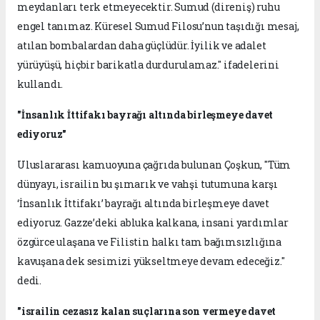
meydanları terk etmeyecektir. Sumud (direniş) ruhu
engel tanımaz. Küresel Sumud Filosu’nun taşıdığı mesaj,
atılan bombalardan daha güçlüdür. İyilik ve adalet
yürüyüşü, hiçbir barikatla durdurulamaz." ifadelerini
kullandı.
"İnsanlık İttifakı bayrağı altında birleşmeye davet
ediyoruz"
Uluslararası kamuoyuna çağrıda bulunan Çoşkun, "Tüm
dünyayı, israilin bu şımarık ve vahşi tutumuna karşı
‘İnsanlık İttifakı’ bayrağı altında birleşmeye davet
ediyoruz. Gazze’deki abluka kalkana, insani yardımlar
özgürce ulaşana ve Filistin halkı tam bağımsızlığına
kavuşana dek sesimizi yükseltmeye devam edeceğiz."
dedi.
"israilin cezasız kalan suçlarına son vermeye davet