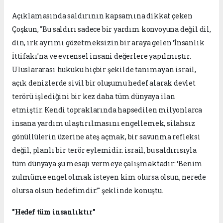
Açıklamasında saldırının kapsamına dikkat çeken
Çoşkun, "Bu saldırı sadece bir yardım konvoyuna değil dil,
din, ırk ayrımı gözetmeksizin bir araya gelen ‘İnsanlık
İttifakı’na ve evrensel insani değerlere yapılmıştır.
Uluslararası hukuku hiçbir şekilde tanımayan israil,
açık denizlerde sivil bir oluşumu hedef alarak devlet
terörü işlediğini bir kez daha tüm dünyaya ilan
etmiştir. Kendi topraklarında hapsedilen milyonlarca
insana yardım ulaştırılmasını engellemek, silahsız
gönüllülerin üzerine ateş açmak, bir savunma refleksi
değil, planlı bir terör eylemidir. israil, bu saldırısıyla
tüm dünyaya şu mesajı vermeye çalışmaktadır: ‘Benim
zulmüme engel olmak isteyen kim olursa olsun, nerede
olursa olsun hedefimdir.’" şeklinde konuştu.
"Hedef tüm insanlıktır"