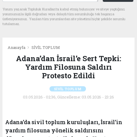
Yorum yazarak Topluluk Kuralları’nı kabul etmiş bulunuyor ve siteye yaptığınız
yorumunuzla ilgili doğrudan veya dolaylı tüm sorumluluğu tek başınıza
üstleniyorsunuz. Yazılan tüm yorumlardan site yönetimi hiçbir şekilde sorumlu
tutulamaz.
Anasayfa
SİVİL TOPLUM
Adana’dan İsrail’e Sert Tepki:
Yardım Filosuna Saldırı
Protesto Edildi
SİVİL TOPLUM
03.05.2026 - 02:36, Güncelleme: 03.05.2026 - 23:26
Adana’da sivil toplum kuruluşları, İsrail’in
yardım filosuna yönelik saldırısını