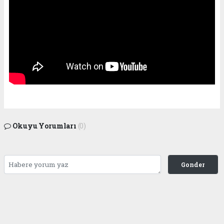
Okuyu Yorumları
(0)
Gonder
Yorum yazarak Topluluk Kuralları’nı kabul etmiş bulunuyor ve siteye yaptığınız
yorumunuzla ilgili doğrudan veya dolaylı tüm sorumluluğu tek başınıza
üstleniyorsunuz. Yazılan tüm yorumlardan site yönetimi hiçbir şekilde sorumlu
tutulamaz.