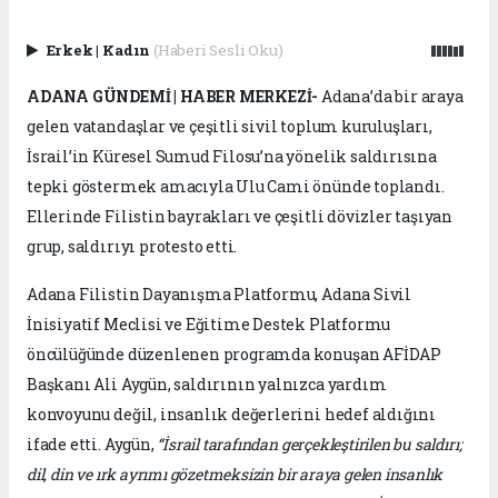
Erkek
|
Kadın
(Haberi Sesli Oku)
ADANA GÜNDEMİ | HABER MERKEZİ-
Adana’da bir araya
gelen vatandaşlar ve çeşitli sivil toplum kuruluşları,
İsrail’in Küresel Sumud Filosu’na yönelik saldırısına
tepki göstermek amacıyla Ulu Cami önünde toplandı.
Ellerinde Filistin bayrakları ve çeşitli dövizler taşıyan
grup, saldırıyı protesto etti.
Adana Filistin Dayanışma Platformu, Adana Sivil
İnisiyatif Meclisi ve Eğitime Destek Platformu
öncülüğünde düzenlenen programda konuşan AFİDAP
Başkanı Ali Aygün, saldırının yalnızca yardım
konvoyunu değil, insanlık değerlerini hedef aldığını
ifade etti. Aygün,
“İsrail tarafından gerçekleştirilen bu saldırı;
dil, din ve ırk ayrımı gözetmeksizin bir araya gelen insanlık