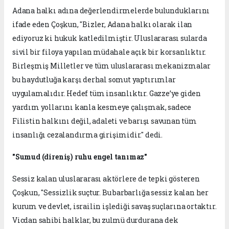
Adana halkı adına değerlendirmelerde bulunduklarını
ifade eden Çoşkun, "Bizler, Adana halkı olarak ilan
ediyoruz ki hukuk katledilmiştir. Uluslararası sularda
sivil bir filoya yapılan müdahale açık bir korsanlıktır.
Birleşmiş Milletler ve tüm uluslararası mekanizmalar
bu haydutluğa karşı derhal somut yaptırımlar
uygulamalıdır. Hedef tüm insanlıktır. Gazze’ye giden
yardım yollarını kanla kesmeye çalışmak, sadece
Filistin halkını değil, adaleti ve barışı savunan tüm
insanlığı cezalandırma girişimidir." dedi.
"Sumud (direniş) ruhu engel tanımaz"
Sessiz kalan uluslararası aktörlere de tepki gösteren
Çoşkun, "Sessizlik suçtur. Bu barbarlığa sessiz kalan her
kurum ve devlet, israilin işlediği savaş suçlarına ortaktır.
Vicdan sahibi halklar, bu zulmü durdurana dek