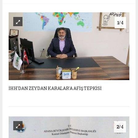
1
/4
İHH'DAN ZEYDAN KARALAR'A AFİŞ TEPKİSİ
2
/4