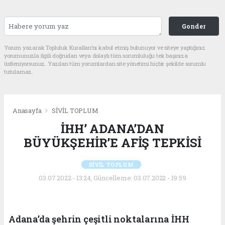
Gonder
Yorum yazarak Topluluk Kuralları’nı kabul etmiş bulunuyor ve siteye yaptığınız
yorumunuzla ilgili doğrudan veya dolaylı tüm sorumluluğu tek başınıza
üstleniyorsunuz. Yazılan tüm yorumlardan site yönetimi hiçbir şekilde sorumlu
tutulamaz.
Anasayfa
SİVİL TOPLUM
İHH’ ADANA’DAN
BÜYÜKŞEHİR’E AFİŞ TEPKİSİ
SİVİL TOPLUM
03.07.2022 - 13:24, Güncelleme: 03.07.2022 - 19:59
Adana’da şehrin çeşitli noktalarına İHH