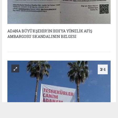
ADANA BÜYÜKŞEHİR'İN İHH'YA YÖNELİK AFİŞ
AMBARGOSU SKANDALININ BELGESİ
3
/4