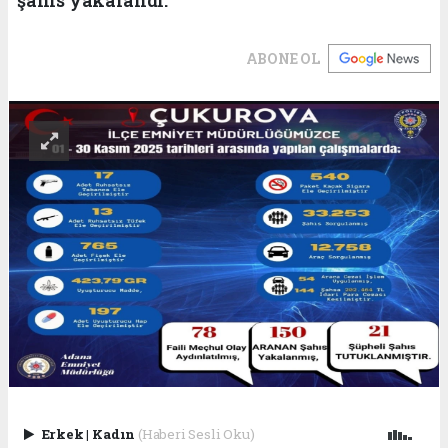
ABONE OL
Erkek
|
Kadın
(Haberi Sesli Oku)