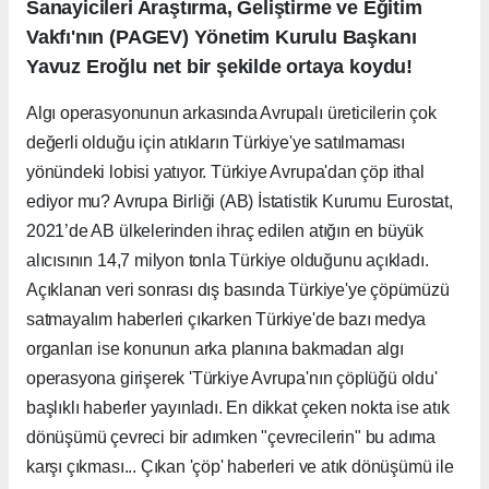
Sanayicileri Araştırma, Geliştirme ve Eğitim
Vakfı'nın (PAGEV) Yönetim Kurulu Başkanı
Yavuz Eroğlu net bir şekilde ortaya koydu!
Algı operasyonunun arkasında Avrupalı üreticilerin çok
değerli olduğu için atıkların Türkiye'ye satılmaması
yönündeki lobisi yatıyor. Türkiye Avrupa'dan çöp ithal
ediyor mu? Avrupa Birliği (AB) İstatistik Kurumu Eurostat,
2021’de AB ülkelerinden ihraç edilen atığın en büyük
alıcısının 14,7 milyon tonla Türkiye olduğunu açıkladı.
Açıklanan veri sonrası dış basında Türkiye'ye çöpümüzü
satmayalım haberleri çıkarken Türkiye'de bazı medya
organları ise konunun arka planına bakmadan algı
operasyona girişerek 'Türkiye Avrupa'nın çöplüğü oldu'
başlıklı haberler yayınladı. En dikkat çeken nokta ise atık
dönüşümü çevreci bir adımken "çevrecilerin" bu adıma
karşı çıkması... Çıkan 'çöp' haberleri ve atık dönüşümü ile