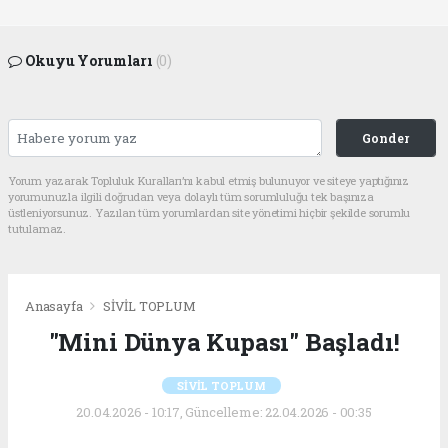
Okuyu Yorumları
(0)
Gonder
Yorum yazarak Topluluk Kuralları’nı kabul etmiş bulunuyor ve siteye yaptığınız
yorumunuzla ilgili doğrudan veya dolaylı tüm sorumluluğu tek başınıza
üstleniyorsunuz. Yazılan tüm yorumlardan site yönetimi hiçbir şekilde sorumlu
tutulamaz.
Anasayfa
SİVİL TOPLUM
"Mini Dünya Kupası" Başladı!
SİVİL TOPLUM
20.04.2026 - 10:17, Güncelleme: 22.04.2026 - 00:35