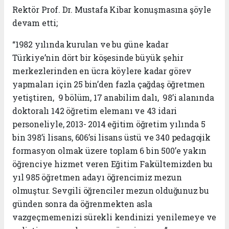
Rektör Prof. Dr. Mustafa Kibar konuşmasına şöyle
devam etti;
“1982 yılında kurulan ve bu güne kadar
Türkiye’nin dört bir köşesinde büyük şehir
merkezlerinden en ücra köylere kadar görev
yapmaları için 25 bin’den fazla çağdaş öğretmen
yetiştiren, 9 bölüm, 17 anabilim dalı, 98’i alanında
doktoralı 142 öğretim elemanı ve 43 idari
personeliyle,
2013- 2014
eğitim öğretim yılında 5
bin 398’i lisans, 606’si lisans üstü ve 340 pedagojik
formasyon olmak üzere toplam 6 bin 500’e yakın
öğrenciye hizmet veren Eğitim Fakültemizden bu
yıl 985 öğretmen adayı öğrencimiz mezun
olmuştur. Sevgili öğrenciler mezun olduğunuz bu
günden sonra da öğrenmekten asla
vazgeçmemenizi sürekli kendinizi yenilemeye ve