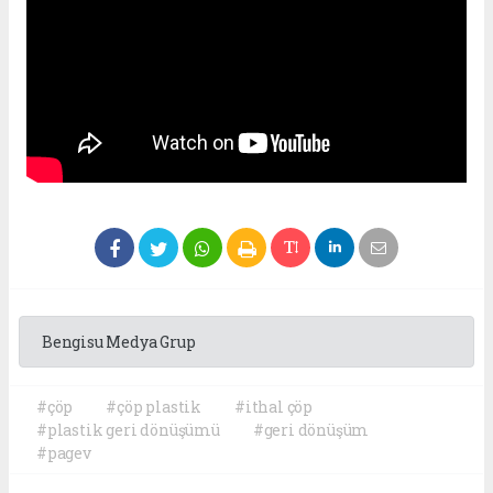
Bengisu Medya Grup
#çöp
#çöp plastik
#ithal çöp
#plastik geri dönüşümü
#geri dönüşüm
#pagev