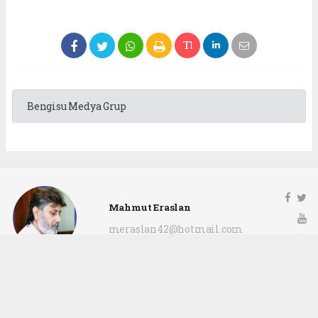
Bengisu Medya Grup
Mahmut Eraslan
meraslan42@hotmail.com
Okuyu Yorumları
(0)