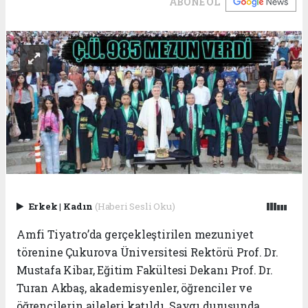
ABONE OL
Erkek
|
Kadın
(Haberi Sesli Oku)
Amfi Tiyatro’da gerçekleştirilen mezuniyet
törenine Çukurova Üniversitesi Rektörü Prof. Dr.
Mustafa Kibar, Eğitim Fakültesi Dekanı Prof. Dr.
Turan Akbaş, akademisyenler, öğrenciler ve
öğrencilerin aileleri katıldı. Saygı duruşunda