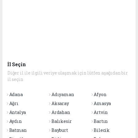
İl Seçin
Diğer il ile ilgili veriye ulaşmak için lütfen aşağıdan bir
il seçin
Adana
Adıyaman
Afyon
Ağrı
Aksaray
Amasya
Antalya
Ardahan
Artvin
Aydın
Balıkesir
Bartın
Batman
Bayburt
Bilecik