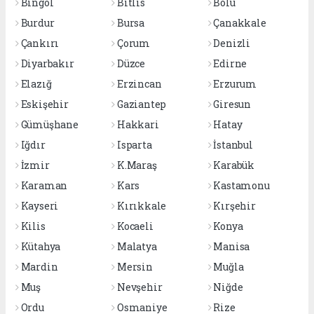
Bingöl
Bitlis
Bolu
Burdur
Bursa
Çanakkale
Çankırı
Çorum
Denizli
Diyarbakır
Düzce
Edirne
Elazığ
Erzincan
Erzurum
Eskişehir
Gaziantep
Giresun
Gümüşhane
Hakkari
Hatay
Iğdır
Isparta
İstanbul
İzmir
K.Maraş
Karabük
Karaman
Kars
Kastamonu
Kayseri
Kırıkkale
Kırşehir
Kilis
Kocaeli
Konya
Kütahya
Malatya
Manisa
Mardin
Mersin
Muğla
Muş
Nevşehir
Niğde
Ordu
Osmaniye
Rize