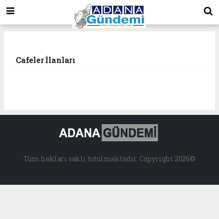
Cafeler İlanları
Tüm hakları saklı tutulmaktadır. Copyright 2026©
bizim
mekan
çemberleme