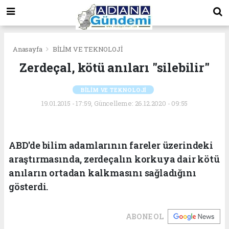
Anasayfa
BİLİM VE TEKNOLOJİ
Zerdeçal, kötü anıları "silebilir"
BİLİM VE TEKNOLOJİ
19.01.2015 - 17:59, Güncelleme: 26.12.2020 - 09:55
ABD'de bilim adamlarının fareler üzerindeki
araştırmasında, zerdeçalın korkuya dair kötü
anıların ortadan kalkmasını sağladığını
gösterdi.
ABONE OL