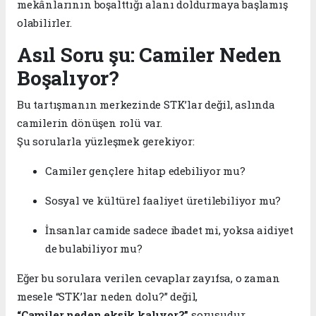
mekânlarının boşalttığı alanı doldurmaya başlamış
olabilirler.
Asıl Soru şu: Camiler Neden
Boşalıyor?
Bu tartışmanın merkezinde STK’lar değil, aslında
camilerin dönüşen rolü var.
Şu sorularla yüzleşmek gerekiyor:
Camiler gençlere hitap edebiliyor mu?
Sosyal ve kültürel faaliyet üretilebiliyor mu?
İnsanlar camide sadece ibadet mi, yoksa aidiyet
de bulabiliyor mu?
Eğer bu sorulara verilen cevaplar zayıfsa, o zaman
mesele “STK’lar neden dolu?” değil,
“Camiler neden eksik kalıyor?”
sorusudur.