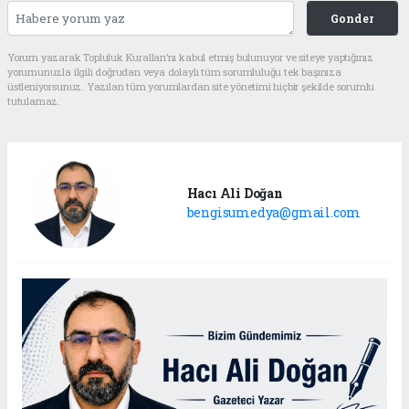
Gonder
Yorum yazarak Topluluk Kuralları’nı kabul etmiş bulunuyor ve siteye yaptığınız
yorumunuzla ilgili doğrudan veya dolaylı tüm sorumluluğu tek başınıza
üstleniyorsunuz. Yazılan tüm yorumlardan site yönetimi hiçbir şekilde sorumlu
tutulamaz.
Hacı Ali Doğan
bengisumedya@gmail.com