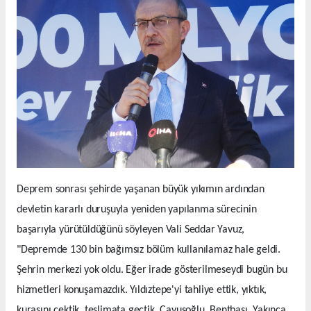
Deprem sonrası şehirde yaşanan büyük yıkımın ardından
devletin kararlı duruşuyla yeniden yapılanma sürecinin
başarıyla yürütüldüğünü söyleyen Vali Seddar Yavuz,
"Depremde 130 bin bağımsız bölüm kullanılamaz hale geldi.
Şehrin merkezi yok oldu. Eğer irade gösterilmeseydi bugün bu
hizmetleri konuşamazdık. Yıldıztepe'yi tahliye ettik, yıktık,
kurasını çektik, teslimata geçtik. Çavuşoğlu, Bentbaşı, Yakınca,