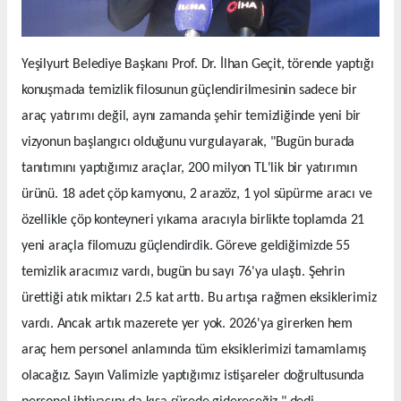
Yeşilyurt Belediye Başkanı Prof. Dr. İlhan Geçit, törende yaptığı
konuşmada temizlik filosunun güçlendirilmesinin sadece bir
araç yatırımı değil, aynı zamanda şehir temizliğinde yeni bir
vizyonun başlangıcı olduğunu vurgulayarak, "Bugün burada
tanıtımını yaptığımız araçlar, 200 milyon TL'lik bir yatırımın
ürünü. 18 adet çöp kamyonu, 2 arazöz, 1 yol süpürme aracı ve
özellikle çöp konteyneri yıkama aracıyla birlikte toplamda 21
yeni araçla filomuzu güçlendirdik. Göreve geldiğimizde 55
temizlik aracımız vardı, bugün bu sayı 76'ya ulaştı. Şehrin
ürettiği atık miktarı 2.5 kat arttı. Bu artışa rağmen eksiklerimiz
vardı. Ancak artık mazerete yer yok. 2026'ya girerken hem
araç hem personel anlamında tüm eksiklerimizi tamamlamış
olacağız. Sayın Valimizle yaptığımız istişareler doğrultusunda