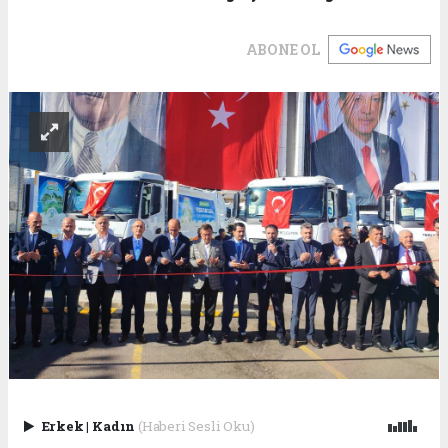
ABONE OL
Erkek
|
Kadın
(Haberi Sesli Oku)