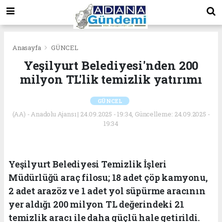
Anasayfa
GÜNCEL
Yeşilyurt Belediyesi'nden 200
milyon TL'lik temizlik yatırımı
GÜNCEL
(AA) - Anadolu Ajansı | 24.09.2025 - 19:34, Güncelleme: 24.09.2025 -
19:34
Yeşilyurt Belediyesi Temizlik İşleri
Müdürlüğü araç filosu; 18 adet çöp kamyonu,
2 adet arazöz ve 1 adet yol süpürme aracının
yer aldığı 200 milyon TL değerindeki 21
temizlik aracı ile daha güçlü hale getirildi.