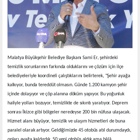
Malatya Büyükşehir Belediye Başkanı Sami Er, şehirdeki
temizlik sorunlarının farkında olduklarını ve çözüm için ilçe
belediyeleriyle koordineli çalıştıklarını belirterek, "Şehir ayağa
kalkıyor, bunda tereddüt olmasın. Günde 1.200 kamyon şehir
içinde dolaşıyor ve çöp alanına döküm yapıyor. Bu yoğunluk
haliyle yolları bozuyor, temizlikte de sıkıntı yaratıyor. Deprem
sonrası İkizce gibi bölgeler neredeyse 200 bin nüfusa ulaşacak.
Hizmet alanı büyüyor, temizlik ve ulaşım hizmetleri de buna
paralel olarak artıyor. Geldiğimizde 45 otobüs atıl durumdaydı,
onları ayağa kaldırdık. 50 yeni otobüs aldık ama hâlâ