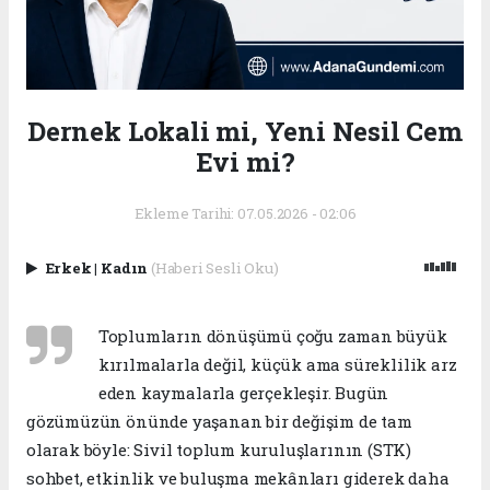
Dernek Lokali mi, Yeni Nesil Cem
Evi mi?
Ekleme Tarihi: 07.05.2026 - 02:06
Erkek
|
Kadın
(Haberi Sesli Oku)
Toplumların dönüşümü çoğu zaman büyük
kırılmalarla değil, küçük ama süreklilik arz
eden kaymalarla gerçekleşir. Bugün
gözümüzün önünde yaşanan bir değişim de tam
olarak böyle: Sivil toplum kuruluşlarının (STK)
sohbet, etkinlik ve buluşma mekânları giderek daha