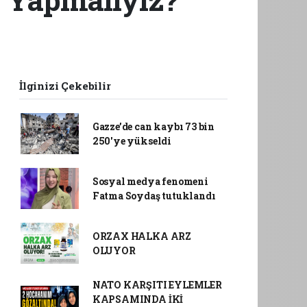
İlginizi Çekebilir
Gazze’de can kaybı 73 bin
250'ye yükseldi
Sosyal medya fenomeni
Fatma Soydaş tutuklandı
ORZAX HALKA ARZ
OLUYOR
NATO KARŞITI EYLEMLER
KAPSAMINDA İKİ