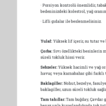
· Porsiyon kontrolü önemlidir, taba
bedeninizdeki kolestrol, yağ oranın
· Lifli gıdalar ile beslenmelisiniz.
Yulaf:
Yüksek lif içerir, su tutar v
Çorba:
Sıvı özellikteki besinlerin 
süreli tokluk hissi verir.
Sebzeler:
Yüksek hacimli ve yağ ora
havuç veya karnabahar gibi farklı t
Baklagiller:
Nohut, bezelye, fasuly
baklagiller, uzun süreli tokluk sağ
Tam tahıllar:
Tam buğday, Çavdar gi
beyaz unla kıyaslandığında tok tutu