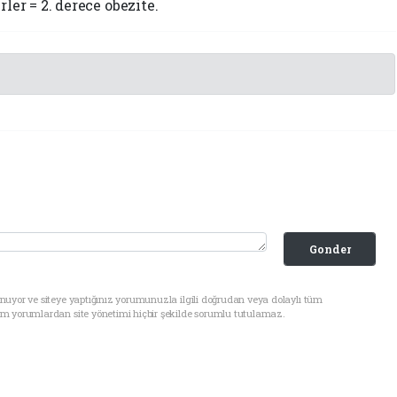
ler = 2. derece obezite.
Gonder
nuyor ve siteye yaptığınız yorumunuzla ilgili doğrudan veya dolaylı tüm
üm yorumlardan site yönetimi hiçbir şekilde sorumlu tutulamaz.