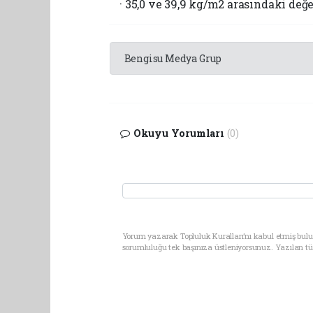
· 35,0 ve 39,9 kg/m2 arasındaki değer
Bengisu Medya Grup
Okuyu Yorumları
(0)
Yorum yazarak Topluluk Kuralları’nı kabul etmiş bulu
sorumluluğu tek başınıza üstleniyorsunuz. Yazılan t