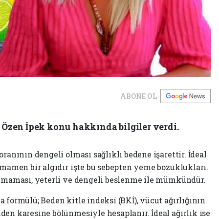
ABONE OL
zen İpek konu hakkında bilgiler verdi.
ranının dengeli olması sağlıklı bedene işarettir. İdeal
amamen bir algıdır işte bu sebepten yeme bozuklukları.
olmaması, yeterli ve dengeli beslenme ile mümkündür.
 formülü; Beden kitle indeksi (BKİ), vücut ağırlığının
den karesine bölünmesiyle hesaplanır. İdeal ağırlık ise