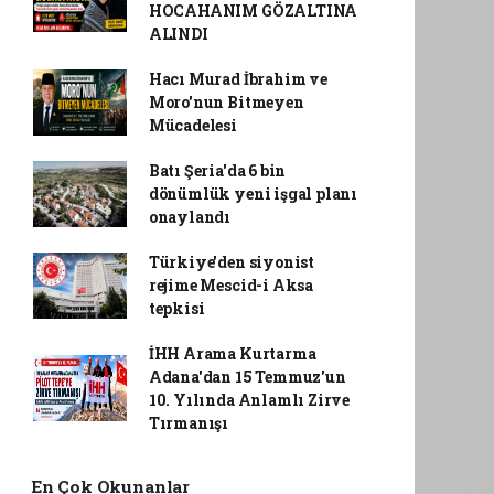
HOCAHANIM GÖZALTINA
ALINDI
Hacı Murad İbrahim ve
Moro'nun Bitmeyen
Mücadelesi
Batı Şeria'da 6 bin
dönümlük yeni işgal planı
onaylandı
Türkiye'den siyonist
rejime Mescid-i Aksa
tepkisi
İHH Arama Kurtarma
Adana'dan 15 Temmuz'un
10. Yılında Anlamlı Zirve
Tırmanışı
En Çok Okunanlar