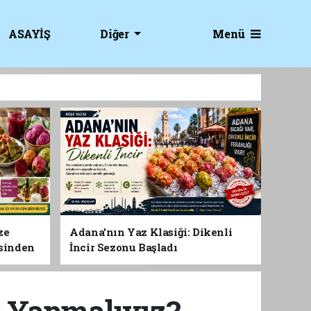
Menü
ASAYİŞ
Diğer
ze
Adana'nın Yaz Klasiği: Dikenli
esinden
İncir Sezonu Başladı
 Gıdası
r Yapmalıyız?