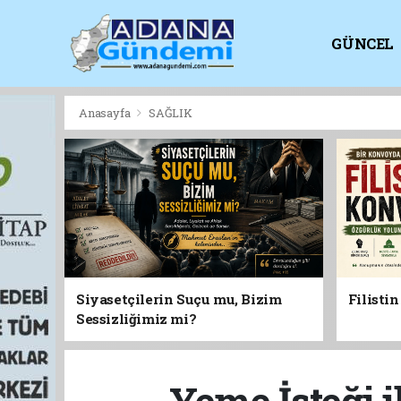
GÜNCEL
KİTAPLI
Anasayfa
SAĞLIK
Siyasetçilerin Suçu mu, Bizim
Filisti
Sessizliğimiz mi?
Yeme İsteği 