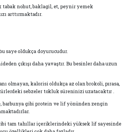
k tabak nohut, baklagil, et, peynir yemek
ızı arttırmaktadır.
e bu saye oldukça doyurucudur.
mideden çıkışı daha yavaştır. Bu besinler daha uzun
nı olmayan, kalorisi oldukça az olan brokoli, pırasa,
ürlerdeki sebzeler tokluk süreninizi uzatacaktır .
e, barbunya gibi protein ve lif yönünden zengin
lamaktadırlar.
bi tam tahıllar içeriklerindeki yüksek lif sayesinde
cu özellikleri çok daha fazladır.