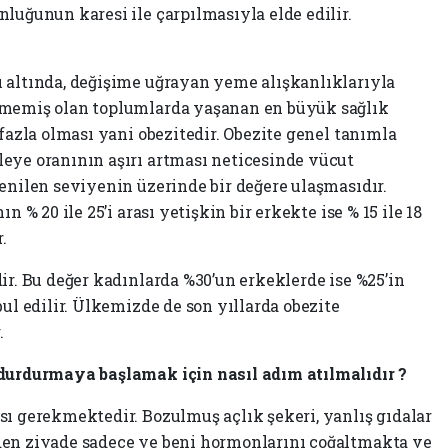
luğunun karesi ile çarpılmasıyla elde edilir.
 altında, değişime uğrayan yeme alışkanlıklarıyla
şmemiş olan toplumlarda yaşanan en büyük sağlık
 fazla olması yani obezitedir. Obezite genel tanımla
eye oranının aşırı artması neticesinde vücut
enilen seviyenin üzerinde bir değere ulaşmasıdır.
n % 20 ile 25’i arası yetişkin bir erkekte ise % 15 ile 18
.
ir. Bu değer kadınlarda %30’un erkeklerde ise %25’in
bul edilir. Ülkemizde de son yıllarda obezite
.
 durdurmaya başlamak için nasıl adım atılmalıdır ?
sı gerekmektedir. Bozulmuş açlık şekeri, yanlış gıdalar
den ziyade sadece ye beni hormonlarını çoğaltmakta ve