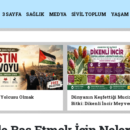
3 SAYFA
SAĞLIK
MEDYA
SİVİL TOPLUM
YAŞAM
K
n Yolcusu Olmak
Dünyanın Keşfettiği Muci
Bitki: Dikenli İncir Meyv
Yaprağına Geleceğin Süper
Olabilir mi?
ile Baş Etmek İçin Nele