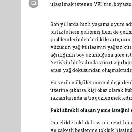
ulaşılmak istenen VKİ'nin, boy uzun
gaziantep rus escort
Son yıllarda hızlı yaşama uyum adı
birlikte hem gelişmiş hem de geli
problemlerinden biri kilo artışının
vücudun yağ kütlesinin yağsız kütl
ağırlığının boy uzunluğuna göre ist
Yetişkin bir kadında vücut ağırlığını
arası yağ dokusundan oluşmaktadır
Bu verilen ölçüler normal değerlerd
üzerine çıkarsa kişi obez olarak ka
rakamlarında artış gözlenmektedir
Peki sürekli oluşan yeme isteğini
Öncelikle tokluk hissinin uzatılma
ve paketli beslenme tokluk hissin