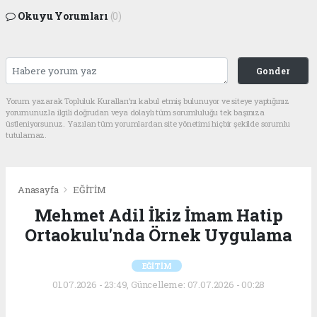
Okuyu Yorumları
(0)
Gonder
Yorum yazarak Topluluk Kuralları’nı kabul etmiş bulunuyor ve siteye yaptığınız
yorumunuzla ilgili doğrudan veya dolaylı tüm sorumluluğu tek başınıza
üstleniyorsunuz. Yazılan tüm yorumlardan site yönetimi hiçbir şekilde sorumlu
tutulamaz.
Anasayfa
EĞİTİM
Mehmet Adil İkiz İmam Hatip
Ortaokulu'nda Örnek Uygulama
EĞİTİM
01.07.2026 - 23:49, Güncelleme: 07.07.2026 - 00:28