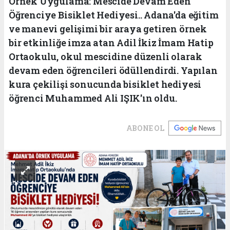
Örnek Uygulama: Mescide Devam Eden
Öğrenciye Bisiklet Hediyesi.. Adana'da eğitim
ve manevi gelişimi bir araya getiren örnek
bir etkinliğe imza atan Adil İkiz İmam Hatip
Ortaokulu, okul mescidine düzenli olarak
devam eden öğrencileri ödüllendirdi. Yapılan
kura çekilişi sonucunda bisiklet hediyesi
öğrenci Muhammed Ali IŞIK'ın oldu.
ABONE OL