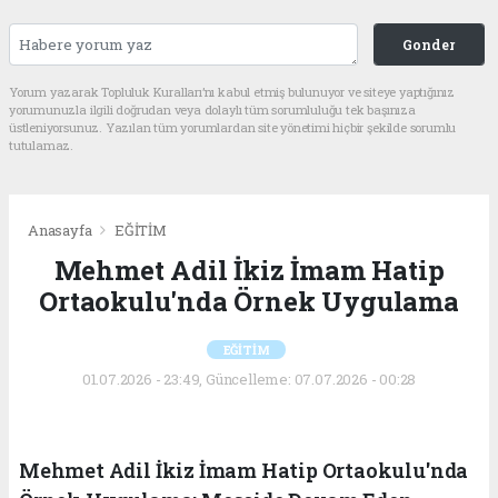
Gonder
Yorum yazarak Topluluk Kuralları’nı kabul etmiş bulunuyor ve siteye yaptığınız
yorumunuzla ilgili doğrudan veya dolaylı tüm sorumluluğu tek başınıza
üstleniyorsunuz. Yazılan tüm yorumlardan site yönetimi hiçbir şekilde sorumlu
tutulamaz.
Anasayfa
EĞİTİM
Mehmet Adil İkiz İmam Hatip
Ortaokulu'nda Örnek Uygulama
EĞİTİM
01.07.2026 - 23:49, Güncelleme: 07.07.2026 - 00:28
Mehmet Adil İkiz İmam Hatip Ortaokulu'nda