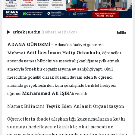
Erkek
|
Kadın
(Haberi Sesli Oku)
ADANA GÜNDEMİ
– Adana'da faaliyet gösteren
Adil İkiz İmam Hatip Ortaokulu
Mehmet
, öğrenciler
arasında namaz bilincini ve mescit alışkanlığını teşvik etmek
amacıyla örnek bir organizasyona ev sahipliği yaptı. Okul
mescidine gönüllü olarak düzenli devam eden 16 öğrenci
arasında gerçekleştirilen kura çekilişinde bisiklet hediyesi
Muhammed Ali IŞIK'a
öğrenci
verildi.
Namaz Bilincini Teşvik Eden Anlamlı Organizasyon
Öğrencilerin ibadet alışkanlığı kazanmalarına katkı
sunmayı hedefleyen etkinlikte, okul mescidine
devam eden öğrenciler arasında yapılan kura çekilişi