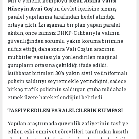
MİT’e yönelik komployu bozan
Adana Valisi
Hüseyin Avni Coş
’un devlet içerisine sızmış
paralel yapılanma tarafından hedef alındığı
ortaya çıktı. İki aşamalı bir plan yapan paralel
ekibin, önce isimsiz DHKP-C ihbarıyla valinin
güvenliğinden sorumlu yakın koruma birimine
nüfuz ettiği, daha sonra Vali Coş’un aracının
muhbirler vasıtasıyla yönlendirilen marjinal
gurupların ortasına çekildiği ifade edildi.
İstihbarat birimleri 30’a yakın sivil ve üniformalı
polisin saldırıyı seyretmekle yetindiğini, sadece
birkaç trafik polisinin saldırgan gruba müdahale
etmek üzere hareketlendiğini belirledi.
TASFİYE EDİLEN
PARALELCİLERİN KUMPASI
Yapılan araştırmada güvenlik zafiyetinin tasfiye
edilen eski emniyet görevlileri tarafından kasıtlı