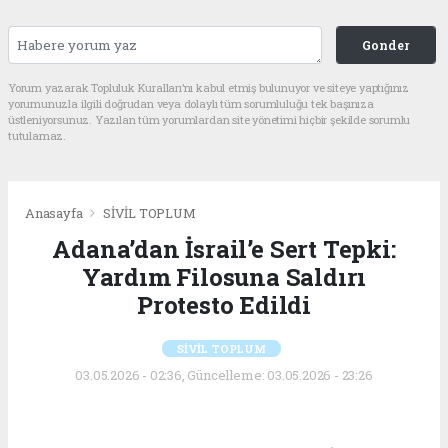
Gonder
Yorum yazarak Topluluk Kuralları’nı kabul etmiş bulunuyor ve siteye yaptığınız
yorumunuzla ilgili doğrudan veya dolaylı tüm sorumluluğu tek başınıza
üstleniyorsunuz. Yazılan tüm yorumlardan site yönetimi hiçbir şekilde sorumlu
tutulamaz.
Anasayfa
SİVİL TOPLUM
Adana’dan İsrail’e Sert Tepki:
Yardım Filosuna Saldırı
Protesto Edildi
SİVİL TOPLUM
03.05.2026 - 02:36, Güncelleme: 03.05.2026 - 23:26