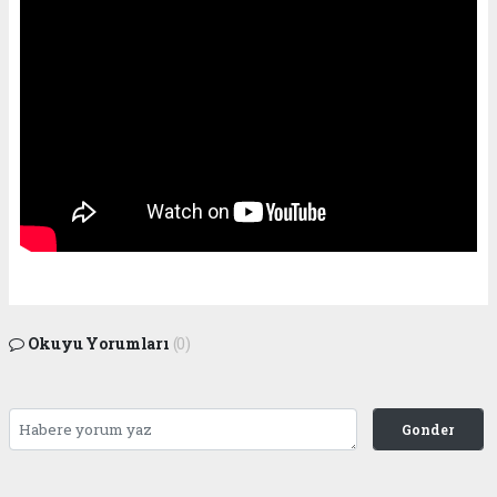
Okuyu Yorumları
(0)
Gonder
Yorum yazarak Topluluk Kuralları’nı kabul etmiş bulunuyor ve siteye yaptığınız
yorumunuzla ilgili doğrudan veya dolaylı tüm sorumluluğu tek başınıza