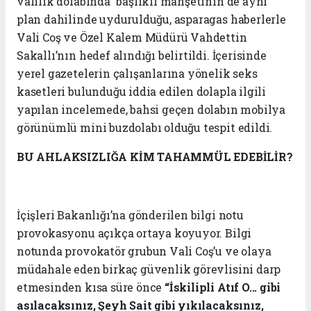
valilik dolabında” başlıklı manşetinin de aynı
plan dahilinde uydurulduğu, asparagas haberlerle
Vali Coş ve Özel Kalem Müdürü Vahdettin
Sakallı’nın hedef alındığı belirtildi. İçerisinde
yerel gazetelerin çalışanlarına yönelik seks
kasetleri bulunduğu iddia edilen dolapla ilgili
yapılan incelemede, bahsi geçen dolabın mobilya
görünümlü mini buzdolabı olduğu tespit edildi.
BU AHLAKSIZLIĞA
KİM TAHAMMÜL EDEBİLİR?
İçişleri Bakanlığı’na gönderilen bilgi notu
provokasyonu açıkça ortaya koyuyor. Bilgi
notunda provokatör grubun Vali Coş’u ve olaya
müdahale eden birkaç güvenlik görevlisini darp
etmesinden kısa süre önce
“İskilipli Atıf O... gibi
asılacaksınız, Şeyh Sait gibi yıkılacaksınız,