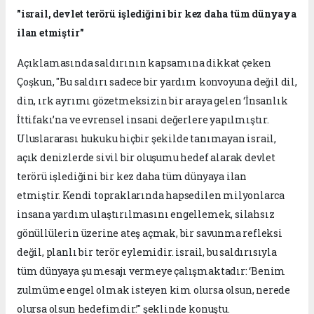
"israil, devlet terörü işlediğini bir kez daha tüm dünyaya
ilan etmiştir"
Açıklamasında saldırının kapsamına dikkat çeken
Çoşkun, "Bu saldırı sadece bir yardım konvoyuna değil dil,
din, ırk ayrımı gözetmeksizin bir araya gelen ‘İnsanlık
İttifakı’na ve evrensel insani değerlere yapılmıştır.
Uluslararası hukuku hiçbir şekilde tanımayan israil,
açık denizlerde sivil bir oluşumu hedef alarak devlet
terörü işlediğini bir kez daha tüm dünyaya ilan
etmiştir. Kendi topraklarında hapsedilen milyonlarca
insana yardım ulaştırılmasını engellemek, silahsız
gönüllülerin üzerine ateş açmak, bir savunma refleksi
değil, planlı bir terör eylemidir. israil, bu saldırısıyla
tüm dünyaya şu mesajı vermeye çalışmaktadır: ‘Benim
zulmüme engel olmak isteyen kim olursa olsun, nerede
olursa olsun hedefimdir.’" şeklinde konuştu.