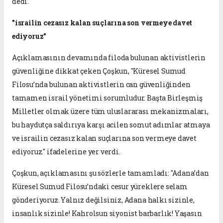
dedi.
"israilin cezasız kalan suçlarına son vermeye davet
ediyoruz"
Açıklamasının devamında filoda bulunan aktivistlerin
güvenliğine dikkat çeken Çoşkun, "Küresel Sumud
Filosu’nda bulunan aktivistlerin can güvenliğinden
tamamen israil yönetimi sorumludur. Başta Birleşmiş
Milletler olmak üzere tüm uluslararası mekanizmaları,
bu haydutça saldırıya karşı acilen somut adımlar atmaya
ve israilin cezasız kalan suçlarına son vermeye davet
ediyoruz." ifadelerine yer verdi.
Çoşkun, açıklamasını şu sözlerle tamamladı: "Adana’dan
Küresel Sumud Filosu’ndaki cesur yüreklere selam
gönderiyoruz. Yalnız değilsiniz, Adana halkı sizinle,
insanlık sizinle! Kahrolsun siyonist barbarlık! Yaşasın