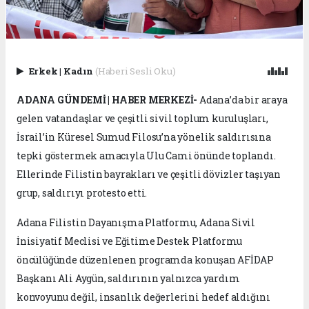
Erkek
|
Kadın
(Haberi Sesli Oku)
ADANA GÜNDEMİ | HABER MERKEZİ-
Adana’da bir araya
gelen vatandaşlar ve çeşitli sivil toplum kuruluşları,
İsrail’in Küresel Sumud Filosu’na yönelik saldırısına
tepki göstermek amacıyla Ulu Cami önünde toplandı.
Ellerinde Filistin bayrakları ve çeşitli dövizler taşıyan
grup, saldırıyı protesto etti.
Adana Filistin Dayanışma Platformu, Adana Sivil
İnisiyatif Meclisi ve Eğitime Destek Platformu
öncülüğünde düzenlenen programda konuşan AFİDAP
Başkanı Ali Aygün, saldırının yalnızca yardım
konvoyunu değil, insanlık değerlerini hedef aldığını