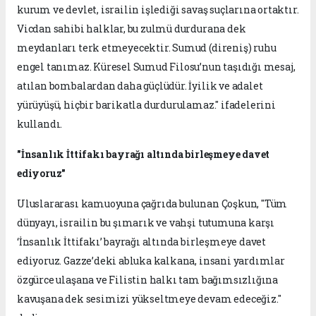
kurum ve devlet, israilin işlediği savaş suçlarına ortaktır.
Vicdan sahibi halklar, bu zulmü durdurana dek
meydanları terk etmeyecektir. Sumud (direniş) ruhu
engel tanımaz. Küresel Sumud Filosu’nun taşıdığı mesaj,
atılan bombalardan daha güçlüdür. İyilik ve adalet
yürüyüşü, hiçbir barikatla durdurulamaz." ifadelerini
kullandı.
"İnsanlık İttifakı bayrağı altında birleşmeye davet
ediyoruz"
Uluslararası kamuoyuna çağrıda bulunan Çoşkun, "Tüm
dünyayı, israilin bu şımarık ve vahşi tutumuna karşı
‘İnsanlık İttifakı’ bayrağı altında birleşmeye davet
ediyoruz. Gazze’deki abluka kalkana, insani yardımlar
özgürce ulaşana ve Filistin halkı tam bağımsızlığına
kavuşana dek sesimizi yükseltmeye devam edeceğiz."