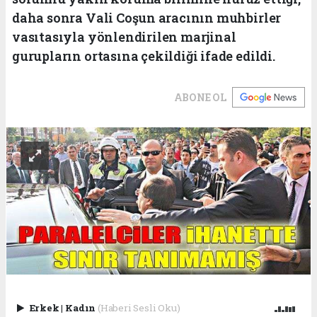
daha sonra Vali Coşun aracının muhbirler
vasıtasıyla yönlendirilen marjinal
gurupların ortasına çekildiği ifade edildi.
ABONE OL
Erkek
|
Kadın
(Haberi Sesli Oku)