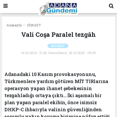
Anasayfa
SİYASET
Vali Coşa Paralel tezgâh
SİYASET
16.02.2014 - 11:28, Güncelleme: 26.12.2020 - 09:55
Adanadaki 10 Kasım provokasyonunu,
Türkmenlere yardım götüren MİT TIRlarına
operasyon yapan ihanet şebekesinin
tezgahladığı ortaya çıktı... İki aşamalı bir
plan yapan paralel ekibin, önce isimsiz
DHKP-C ihbarıyla valinin güvenliğinden
sorumlu yakın koruma birimine nüfuz ettiği,