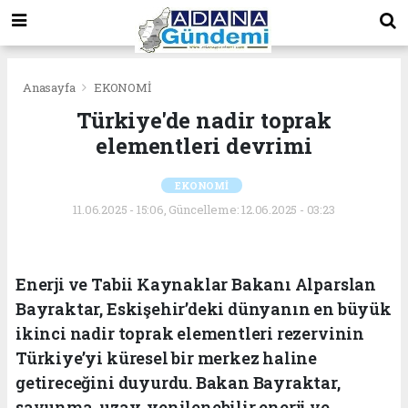
Anasayfa
EKONOMİ
Türkiye'de nadir toprak
elementleri devrimi
EKONOMİ
11.06.2025 - 15:06, Güncelleme: 12.06.2025 - 03:23
Enerji ve Tabii Kaynaklar Bakanı Alparslan
Bayraktar, Eskişehir’deki dünyanın en büyük
ikinci nadir toprak elementleri rezervinin
Türkiye’yi küresel bir merkez haline
getireceğini duyurdu. Bakan Bayraktar,
savunma, uzay, yenilenebilir enerji ve