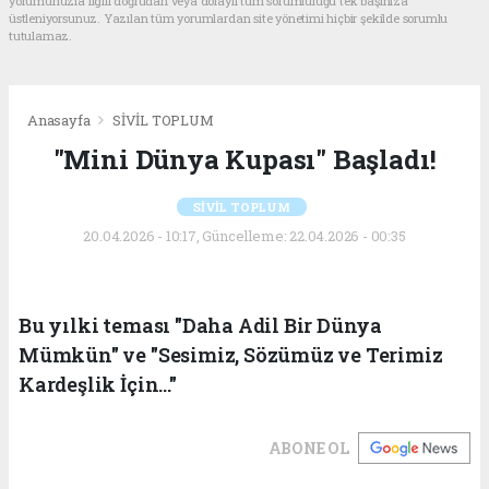
yorumunuzla ilgili doğrudan veya dolaylı tüm sorumluluğu tek başınıza
üstleniyorsunuz. Yazılan tüm yorumlardan site yönetimi hiçbir şekilde sorumlu
tutulamaz.
Anasayfa
SİVİL TOPLUM
"Mini Dünya Kupası" Başladı!
SİVİL TOPLUM
20.04.2026 - 10:17, Güncelleme: 22.04.2026 - 00:35
Bu yılki teması "Daha Adil Bir Dünya
Mümkün" ve "Sesimiz, Sözümüz ve Terimiz
Kardeşlik İçin..."
ABONE OL