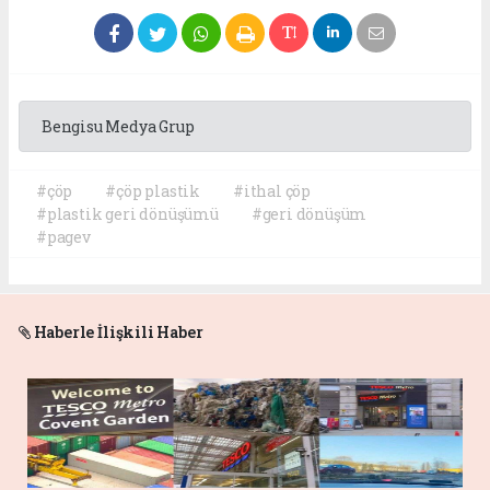
Bengisu Medya Grup
#çöp
#çöp plastik
#ithal çöp
#plastik geri dönüşümü
#geri dönüşüm
#pagev
Haberle İlişkili Haber