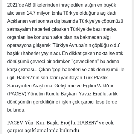
2021’de AB ülkelerinden ihraç edilen atığın en büyük
alıcısının 14,7 milyon tonla Türkiye olduğunu açıkladı.
Açıklanan veri sonrası dış basında Türkiye'ye çöpümüzü
satmayalım haberleri çıkarken Türkiye'de bazı medya
organları ise konunun arka planına bakmadan algı
operasyona girişerek 'Türkiye Avrupa'nın çöplüğü oldu'
başlıklı haberler yayınladı. En dikkat çeken nokta ise atık
dönüşümü çevreci bir adımken "çevrecilerin" bu adıma
karşı çıkması... Çıkan 'çöp' haberleri ve atık dönüşümü ile
ilgili Haber7'nin sorularını yanıtlayan Türk Plastik
Sanayicileri Araştırma, Geliştirme ve Eğitim Vakfı'nın
(PAGEV) Yönetim Kurulu Başkanı Yavuz Eroğlu, artık
dönüşümün gerekliliğine ilişkin çok çarpıcı tespitlerde
bulundu.
PAGEV Yön. Kur. Başk. Eroğlu, HABER7'ye çok
çarpıcı açıklamalarda bulundu.