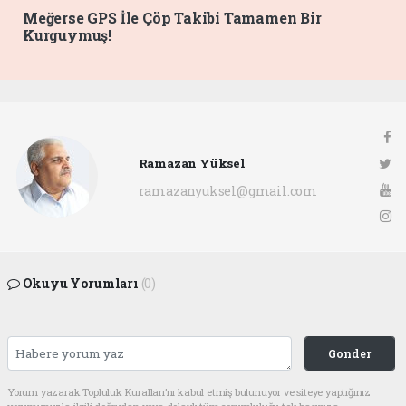
Meğerse GPS İle Çöp Takibi Tamamen Bir
Kurguymuş!
Ramazan Yüksel
ramazanyuksel@gmail.com
Okuyu Yorumları
(0)
Gonder
Yorum yazarak Topluluk Kuralları’nı kabul etmiş bulunuyor ve siteye yaptığınız