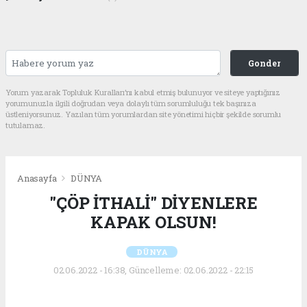
Gonder
Yorum yazarak Topluluk Kuralları’nı kabul etmiş bulunuyor ve siteye yaptığınız
yorumunuzla ilgili doğrudan veya dolaylı tüm sorumluluğu tek başınıza
üstleniyorsunuz. Yazılan tüm yorumlardan site yönetimi hiçbir şekilde sorumlu
tutulamaz.
Anasayfa
DÜNYA
"ÇÖP İTHALİ" DİYENLERE
KAPAK OLSUN!
DÜNYA
02.06.2022 - 16:38, Güncelleme: 02.06.2022 - 22:15