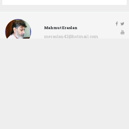
Mahmut Eraslan
meraslan42@hotmail.com
Okuyu Yorumları
(0)
Gonder
Yorum yazarak Topluluk Kuralları’nı kabul etmiş bulunuyor ve siteye yaptığınız
yorumunuzla ilgili doğrudan veya dolaylı tüm sorumluluğu tek başınıza
üstleniyorsunuz. Yazılan tüm yorumlardan site yönetimi hiçbir şekilde sorumlu
tutulamaz.