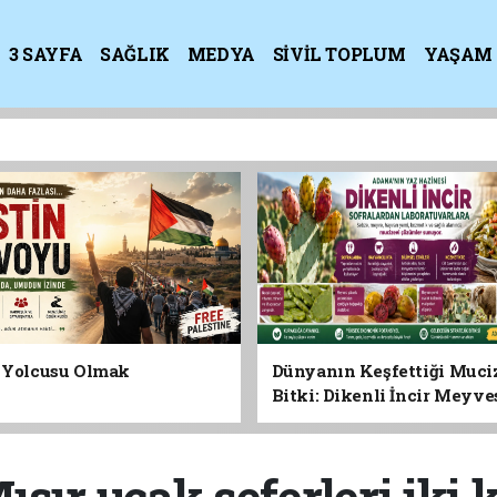
3 SAYFA
SAĞLIK
MEDYA
SİVİL TOPLUM
YAŞAM
K
n Yolcusu Olmak
Dünyanın Keşfettiği Muci
Bitki: Dikenli İncir Meyv
Yaprağına Geleceğin Süper
Olabilir mi?
sır uçak seferleri iki k