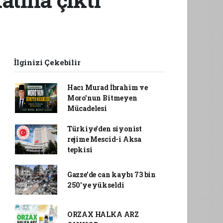
İlginizi Çekebilir
Hacı Murad İbrahim ve
Moro'nun Bitmeyen
Mücadelesi
Türkiye'den siyonist
rejime Mescid-i Aksa
tepkisi
Gazze’de can kaybı 73 bin
250'ye yükseldi
ORZAX HALKA ARZ