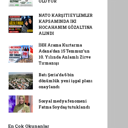
OLUYOR
NATO KARŞITI EYLEMLER
KAPSAMINDA İKİ
HOCAHANIM GÖZALTINA
ALINDI
İHH Arama Kurtarma
Adana'dan 15 Temmuz'un
10. Yılında Anlamlı Zirve
Tırmanışı
Batı Şeria'da 6 bin
dönümlük yeni işgal planı
onaylandı
Sosyal medya fenomeni
Fatma Soydaş tutuklandı
En Çok Okunanlar