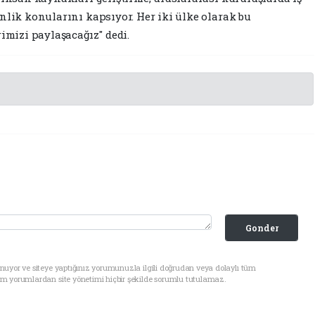
nlik konularını kapsıyor. Her iki ülke olarak bu
rimizi paylaşacağız" dedi.
Gonder
nuyor ve siteye yaptığınız yorumunuzla ilgili doğrudan veya dolaylı tüm
üm yorumlardan site yönetimi hiçbir şekilde sorumlu tutulamaz.