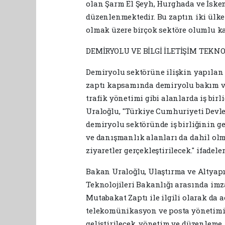
olan Şarm El Şeyh, Hurghada ve İskend
düzenlenmektedir. Bu zaptın iki ülke 
olmak üzere birçok sektöre olumlu ka
DEMİRYOLU VE BİLGİ İLETİŞİM TEKNOL
Demiryolu sektörüne ilişkin yapılan
zaptı kapsamında demiryolu bakım ve 
trafik yönetimi gibi alanlarda iş birl
Uraloğlu, "Türkiye Cumhuriyeti Devle
demiryolu sektöründe iş birliğinin ge
ve danışmanlık alanları da dahil ol
ziyaretler gerçekleştirilecek." ifadele
Bakan Uraloğlu, Ulaştırma ve Altyapı
Teknolojileri Bakanlığı arasında imza
Mutabakat Zaptı ile ilgili olarak da 
telekomünikasyon ve posta yönetiminde
geliştirilecek, yönetim ve düzenleme,