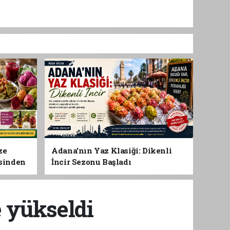
ze
Adana'nın Yaz Klasiği: Dikenli
esinden
İncir Sezonu Başladı
 Gıdası
e yükseldi