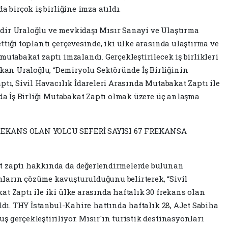
a birçok iş birliğine imza atıldı.
dir Uraloğlu ve mevkidaşı Mısır Sanayi ve Ulaştırma
ttiği toplantı çerçevesinde, iki ülke arasında ulaştırma ve
mutabakat zaptı imzalandı. Gerçekleştirilecek iş birlikleri
n Uraloğlu, “Demiryolu Sektöründe İş Birliğinin
ptı, Sivil Havacılık İdareleri Arasında Mutabakat Zaptı ile
nda İş Birliği Mutabakat Zaptı olmak üzere üç anlaşma
REKANS OLAN YOLCU SEFERİ SAYISI 67 FREKANSA
t zaptı hakkında da değerlendirmelerde bulunan
ların çözüme kavuşturulduğunu belirterek, “Sivil
t Zaptı ile iki ülke arasında haftalık 30 frekans olan
ıldı. THY İstanbul-Kahire hattında haftalık 28, AJet Sabiha
 gerçekleştiriliyor. Mısır'ın turistik destinasyonları