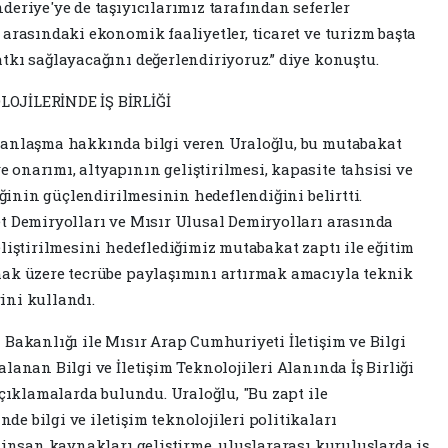
eriye'ye de taşıyıcılarımız tarafından seferler
arasındaki ekonomik faaliyetler, ticaret ve turizm başta
tkı sağlayacağını değerlendiriyoruz.” diye konuştu.
OJİLERİNDE İŞ BİRLİĞİ
 anlaşma hakkında bilgi veren Uraloğlu, bu mutabakat
onarımı, altyapının geliştirilmesi, kapasite tahsisi ve
iğinin güçlendirilmesinin hedeflendiğini belirtti.
t Demiryolları ve Mısır Ulusal Demiryolları arasında
liştirilmesini hedeflediğimiz mutabakat zaptı ile eğitim
mak üzere tecrübe paylaşımını artırmak amacıyla teknik
rini kullandı.
 Bakanlığı ile Mısır Arap Cumhuriyeti İletişim ve Bilgi
lanan Bilgi ve İletişim Teknolojileri Alanında İş Birliği
açıklamalarda bulundu. Uraloğlu, "Bu zapt ile
 bilgi ve iletişim teknolojileri politikaları
 insan kaynakları geliştirme, uluslararası kuruluşlarda iş