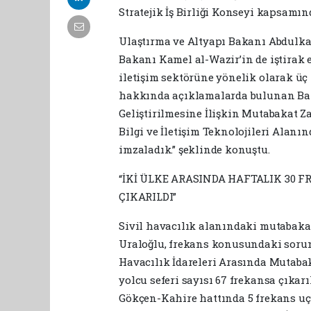
Stratejik İş Birliği Konseyi kapsamınd
Ulaştırma ve Altyapı Bakanı Abdulka
Bakanı Kamel al-Wazir’in de iştirak e
iletişim sektörüne yönelik olarak üç 
hakkında açıklamalarda bulunan Baka
Geliştirilmesine İlişkin Mutabakat Za
Bilgi ve İletişim Teknolojileri Alanı
imzaladık.” şeklinde konuştu.
“İKİ ÜLKE ARASINDA HAFTALIK 30 F
ÇIKARILDI”
Sivil havacılık alanındaki mutabaka
Uraloğlu, frekans konusundaki sorun
Havacılık İdareleri Arasında Mutabaka
yolcu seferi sayısı 67 frekansa çıkar
Gökçen-Kahire hattında 5 frekans uçuş