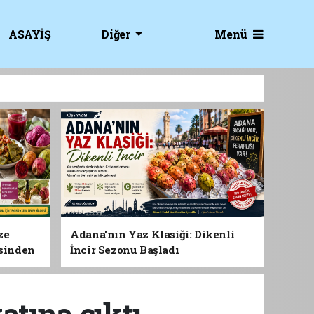
Menü
ASAYİŞ
Diğer
ze
Adana'nın Yaz Klasiği: Dikenli
esinden
İncir Sezonu Başladı
 Gıdası
atına çıktı