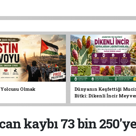
n Yolcusu Olmak
Dünyanın Keşfettiği Muci
Bitki: Dikenli İncir Meyv
Yaprağına Geleceğin Süper
Olabilir mi?
can kaybı 73 bin 250'y