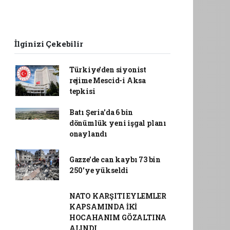
İlginizi Çekebilir
Türkiye'den siyonist
rejime Mescid-i Aksa
tepkisi
Batı Şeria'da 6 bin
dönümlük yeni işgal planı
onaylandı
Gazze’de can kaybı 73 bin
250'ye yükseldi
NATO KARŞITI EYLEMLER
KAPSAMINDA İKİ
HOCAHANIM GÖZALTINA
ALINDI