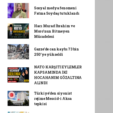
Sosyal medya fenomeni
Fatma Soydaş tutuklandı
Hacı Murad İbrahim ve
Moro'nun Bitmeyen
Mücadelesi
Gazze’de can kaybı 73 bin
250'ye yükseldi
NATO KARŞITI EYLEMLER
KAPSAMINDA İKİ
HOCAHANIM GÖZALTINA
ALINDI
Türkiye'den siyonist
rejime Mescid-i Aksa
tepkisi