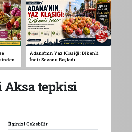
ze
Adana'nın Yaz Klasiği: Dikenli
esinden
İncir Sezonu Başladı
 Gıdası
i Aksa tepkisi
İlginizi Çekebilir