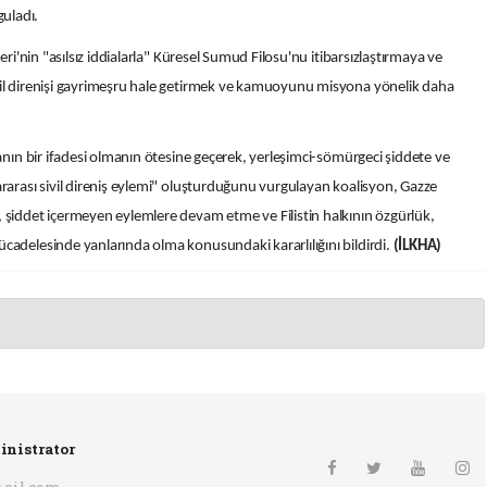
uladı.
eri'nin "asılsız iddialarla" Küresel Sumud Filosu'nu itibarsızlaştırmaya ve
vil direnişi gayrimeşru hale getirmek ve kamuoyunu misyona yönelik daha
manın bir ifadesi olmanın ötesine geçerek, yerleşimci-sömürgeci şiddete ve
ararası sivil direniş eylemi" oluşturduğunu vurgulayan koalisyon, Gazze
, şiddet içermeyen eylemlere devam etme ve Filistin halkının özgürlük,
cadelesinde yanlarında olma konusundaki kararlılığını bildirdi.
(İLKHA)
inistrator