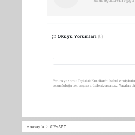
adanagundemi@gm
Okuyu Yorumları
(0)
Yorum yazarak Topluluk Kuralları’nı kabul etmiş bulu
sorumluluğu tek başınıza üstleniyorsunuz. Yazılan t
Anasayfa
SİYASET