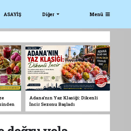
Menü
ASAYİŞ
Diğer
ze
Adana'nın Yaz Klasiği: Dikenli
esinden
İncir Sezonu Başladı
 Gıdası
e doğru yola