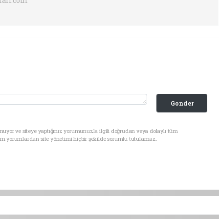
ail.com
Gonder
nuyor ve siteye yaptığınız yorumunuzla ilgili doğrudan veya dolaylı tüm
üm yorumlardan site yönetimi hiçbir şekilde sorumlu tutulamaz.