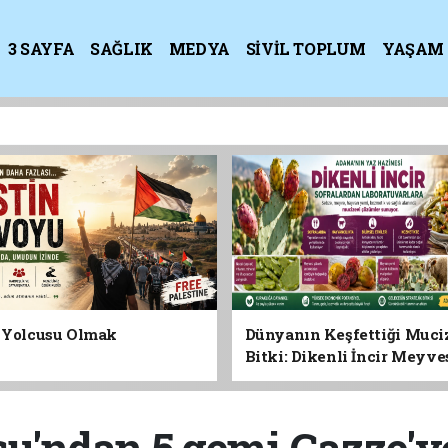
3 SAYFA
SAĞLIK
MEDYA
SİVİL TOPLUM
YAŞAM
K
n Yolcusu Olmak
Dünyanın Keşfettiği Muci
Bitki: Dikenli İncir Meyv
Yaprağına Geleceğin Süper
Olabilir mi?
u'ndan 5 gemi Gazze'y