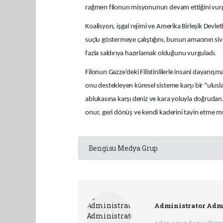
rağmen filonun misyonunun devam ettiğini vurg
Koalisyon, işgal rejimi ve Amerika Birleşik Devletl
suçlu göstermeye çalıştığını, bunun amacının si
fazla saldırıya hazırlamak olduğunu vurguladı.
Filonun Gazze'deki Filistinlilerle insani dayanış
onu destekleyen küresel sisteme karşı bir "ulusl
ablukasına karşı deniz ve kara yoluyla doğrudan
onur, geri dönüş ve kendi kaderini tayin etme mü
Bengisu Medya Grup
Administrator Adm