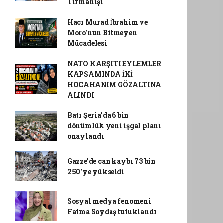
Tırmanışı
Hacı Murad İbrahim ve
Moro'nun Bitmeyen
Mücadelesi
NATO KARŞITI EYLEMLER
KAPSAMINDA İKİ
HOCAHANIM GÖZALTINA
ALINDI
Batı Şeria'da 6 bin
dönümlük yeni işgal planı
onaylandı
Gazze’de can kaybı 73 bin
250'ye yükseldi
Sosyal medya fenomeni
Fatma Soydaş tutuklandı