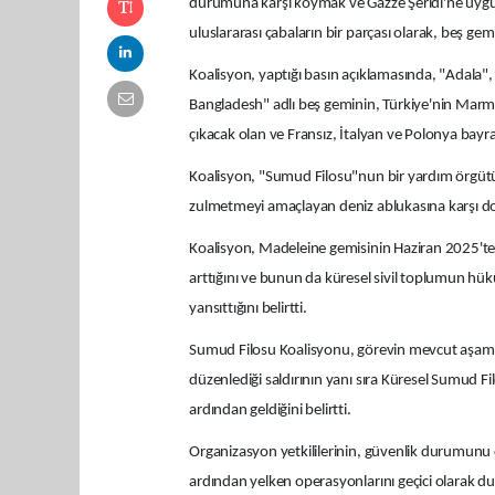
durumuna karşı koymak ve Gazze Şeridi'ne uygul
uluslararası çabaların bir parçası olarak, beş ge
Koalisyon, yaptığı basın açıklamasında, "Adala"
Bangladesh" adlı beş geminin, Türkiye'nin Marma
çıkacak olan ve Fransız, İtalyan ve Polonya bayrak
Koalisyon, "Sumud Filosu"nun bir yardım örgütü de
zulmetmeyi amaçlayan deniz ablukasına karşı d
Koalisyon, Madeleine gemisinin Haziran 2025'teki
arttığını ve bunun da küresel sivil toplumun hük
yansıttığını belirtti.
Sumud Filosu Koalisyonu, görevin mevcut aşamasın
düzenlediği saldırının yanı sıra Küresel Sumud 
ardından geldiğini belirtti.
Organizasyon yetkililerinin, güvenlik durumunu 
ardından yelken operasyonlarını geçici olarak du