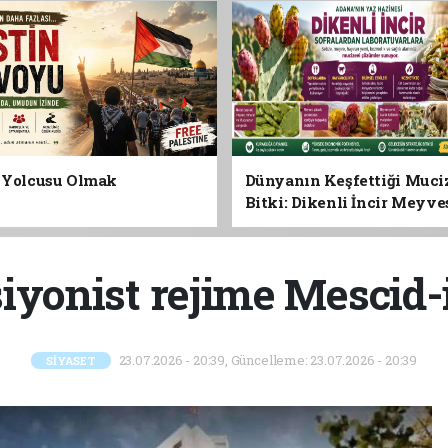
n Yolcusu Olmak
Dünyanın Keşfettiği Muci
Bitki: Dikenli İncir Meyv
Yaprağına Geleceğin Süper
Olabilir mi?
iyonist rejime Mescid-
23.07.2026 - 20:39, Güncelleme: 23.07.2026 - 20:39
SİYASET