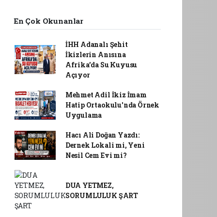
En Çok Okunanlar
İHH Adanalı Şehit
İkizlerin Anısına
Afrika’da Su Kuyusu
Açıyor
Mehmet Adil İkiz İmam
Hatip Ortaokulu'nda Örnek
Uygulama
Hacı Ali Doğan Yazdı:
Dernek Lokali mi, Yeni
Nesil Cem Evi mi?
DUA YETMEZ,
SORUMLULUK ŞART