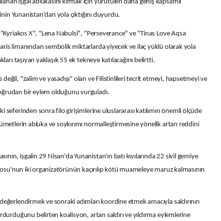
anan işgal ablukasını kırmak için yürütülen daha geniş kapsamlı
minin Yunanistan'dan yola çıktığını duyurdu.
, "Kyriakos X", "Lena Nabulsi", "Perseverance" ve "Tinas Love Aqsa
ris limanından sembolik miktarlarda yiyecek ve ilaç yüklü olarak yola
ları taşıyan yaklaşık 55 ek tekneye katılacağını belirtti.
ğil, "zalim ve yasadışı" olan ve Filistinlileri tecrit etmeyi, hapsetmeyi ve
oğrudan bir eylem olduğunu vurguladı.
 seferinden sonra filo girişimlerine uluslararası katılımın önemli ölçüde
ümetlerin abluka ve soykırımı normalleştirmesine yönelik artan reddini
ın, işgalin 29 Nisan'da Yunanistan'ın batı kıyılarında 22 sivil gemiye
Filosu'nun iki organizatörünün kaçırılıp kötü muameleye maruz kalmasının
değerlendirmek ve sonraki adımları koordine etmek amacıyla saldırının
rdurduğunu belirten koalisyon, artan saldırı ve yıldırma eylemlerine