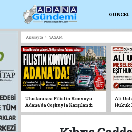
GÜNCEL
KİTAPLI
Anasayfa
YAŞAM
Uluslararası Filistin Konvoyu
Ali Usta
Adana'da Coşkuyla Karşılandı
Hukuk 
Kıbrıs Cadde