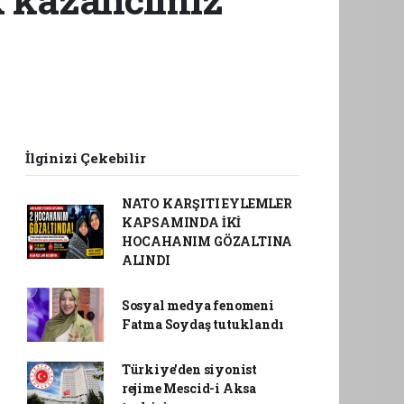
İlginizi Çekebilir
NATO KARŞITI EYLEMLER
KAPSAMINDA İKİ
HOCAHANIM GÖZALTINA
ALINDI
Sosyal medya fenomeni
Fatma Soydaş tutuklandı
Türkiye'den siyonist
rejime Mescid-i Aksa