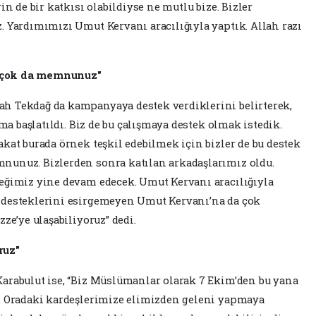
in de bir katkısı olabildiyse ne mutlu bize. Bizler
. Yardımımızı Umut Kervanı aracılığıyla yaptık. Allah razı
 çok da memnunuz"
h Tekdağ da kampanyaya destek verdiklerini belirterek,
şma başlatıldı. Biz de bu çalışmaya destek olmak istedik.
kat burada örnek teşkil edebilmek için bizler de bu destek
nunuz. Bizlerden sonra katılan arkadaşlarımız oldu.
eğimiz yine devam edecek. Umut Kervanı aracılığıyla
 desteklerini esirgemeyen Umut Kervanı’na da çok
ze’ye ulaşabiliyoruz” dedi.
ruz"
arabulut ise, “Biz Müslümanlar olarak 7 Ekim’den bu yana
. Oradaki kardeşlerimize elimizden geleni yapmaya