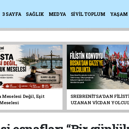
3 SAYFA
SAĞLIK
MEDYA
SİVİL TOPLUM
YAŞAM
K
 Meselesi Değil, Eşit
SREBRENİTSA’DAN FİLİST
Meselesi
UZANAN VİCDAN YOLCU
ADANA’YA GELİYOR
si esnafları “Bir günl