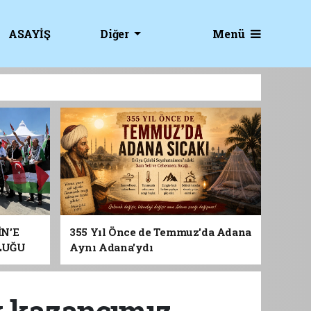
Menü
ASAYİŞ
Diğer
İN’E
355 Yıl Önce de Temmuz'da Adana
LUĞU
Aynı Adana'ydı
ük kazancımız