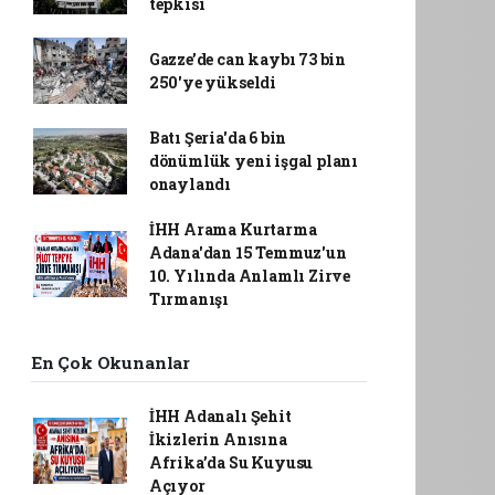
tepkisi
Gazze’de can kaybı 73 bin
250'ye yükseldi
Batı Şeria'da 6 bin
dönümlük yeni işgal planı
onaylandı
İHH Arama Kurtarma
Adana'dan 15 Temmuz'un
10. Yılında Anlamlı Zirve
Tırmanışı
En Çok Okunanlar
İHH Adanalı Şehit
İkizlerin Anısına
Afrika’da Su Kuyusu
Açıyor