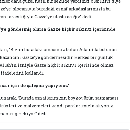
bizler daha güzel nasıl bir şekilde yardımcı olabiliriz diye
e’ye’ sloganıyla buradaki esnaf arkadaşlarımızla bu
ı aracılığıyla Gazze’ye ulaştıracağız” dedi.
ye göndermiş olursa Gazze hiçbir sıkıntı içerisinde
kin, “Bizim buradaki amacımız bütün Adana’da bulunan
 kazancını Gazze’ye göndermesidir. Herkes bir günlük
llah’ın izniyle Gazze hiçbir sıkıntı içerisinde olmaz.
ifadelerini kullandı.
ası için de çalışma yapıyoruz"
ulunarak, “Burada esnaflarımızın boykot ürün satmaması
ürünleri ve malzemeleri kendi paralarımızla alıyoruz.
amamız gerekiyor” dedi.