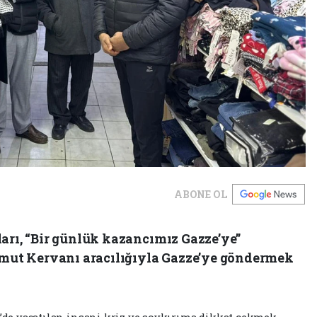
ABONE OL
arı, “Bir günlük kazancımız Gazze’ye”
 Umut Kervanı aracılığıyla Gazze’ye göndermek