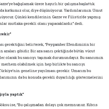
azze’ye bağışlamak üzere hayırlı bir çalışma başlattık.
a da katkımız olur, diye düşünüyoruz. Yardımlarımızı Umut
ünüyoruz. Çünkü kendilerinin Gazze ve Filistin’de yapmış
Onlar mutlaka gerekli olanı yapacaklardır.” dedi.
rekir"
 gerektiğini belirterek, “Peygamber Efendimizin bir
n azaları gibidir. Bir aza sancı çektiğinde bütün vücut
nler olarak bu sancıyı taşımak durumundayız. Bu sancımızı
r merhem olabilmek için hep birlikte bu sancıyı
Türkiye’nin geneline yayılması gerekir. Umarım bu
larımızın da bu konuda gerekli duyarlılığı göstermelerini
ğıyla yaptık"
öksu ise, “Bu çalışmadan dolayı çok memnunuz. Kıbrıs