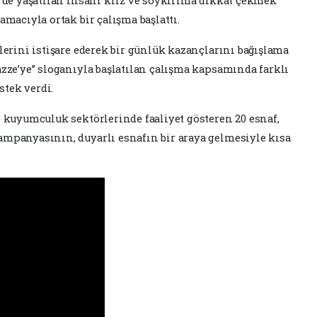
e’de yaşatılan insani kriz ve soykırıma dikkat çekmek
amacıyla ortak bir çalışma başlattı.
lerini istişare ederek bir günlük kazançlarını bağışlama
azze’ye” sloganıyla başlatılan çalışma kapsamında farklı
tek verdi.
e kuyumculuk sektörlerinde faaliyet gösteren 20 esnaf,
ampanyasının, duyarlı esnafın bir araya gelmesiyle kısa