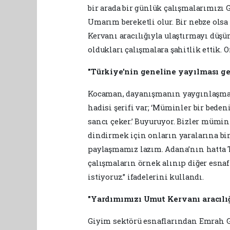
bir arada bir günlük çalışmalarımızı G
Umarım bereketli olur. Bir nebze ols
Kervanı aracılığıyla ulaştırmayı düş
oldukları çalışmalara şahitlik ettik. 
"Türkiye’nin geneline yayılması ge
Kocaman, dayanışmanın yaygınlaşması
hadisi şerifi var; ‘Müminler bir bedeni
sancı çeker.’ Buyuruyor. Bizler mümi
dindirmek için onların yaralarına bi
paylaşmamız lazım. Adana’nın hatta 
çalışmaların örnek alınıp diğer esnaf
istiyoruz.” ifadelerini kullandı.
"Yardımımızı Umut Kervanı aracılı
Giyim sektörü esnaflarından Emrah G