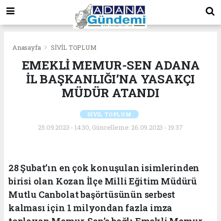
Anasayfa
SİVİL TOPLUM
EMEKLİ MEMUR-SEN ADANA
İL BAŞKANLIĞI’NA YASAKÇI
MÜDÜR ATANDI
SİVİL TOPLUM
25.09.2023 - 14:30, Güncelleme: 26.09.2023 - 19:37
28 Şubat’ın en çok konuşulan isimlerinden
birisi olan Kozan İlçe Milli Eğitim Müdürü
Mutlu Canbolat başörtüsünün serbest
kalması için 1 milyondan fazla imza
toplayan Memur-Sen’e bağlı Emekli Memur-