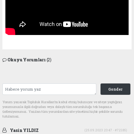
Okuyu Yorumları
(2)
Gonder
Yorum yazarak Topluluk Kuralları’nı kabul etmiş bulunuyor ve siteye yaptığınız
yorumunuzla ilgili doğrudan veya dolaylı tüm sorumluluğu tek başınıza
üstleniyorsunuz. Yazılan tüm yorumlardan site yönetimi hiçbir şekilde sorumlu
tutulamaz.
Yasin YILDIZ
(25.09.2023 23:47 - #72185)