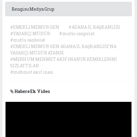
Bengisu Medya Grup
#EMEKLİ MEMUR-SEN
#ADANA İL BAŞKANLIĞI
#YASAKÇI MÜDÜR
#mutlu canpolat
#mutlu canbolat
#EMEKLİ MEMUR-SEN ADANA İL BAŞKANLIĞI’NA
YASAKÇI MÜDÜR ATANDI
#MERHUM MEHMET AKİF İNAN’IN KEMİKLERİNİ
SIZLATTILAR
#mehmet akif inan
Habere Ek Video