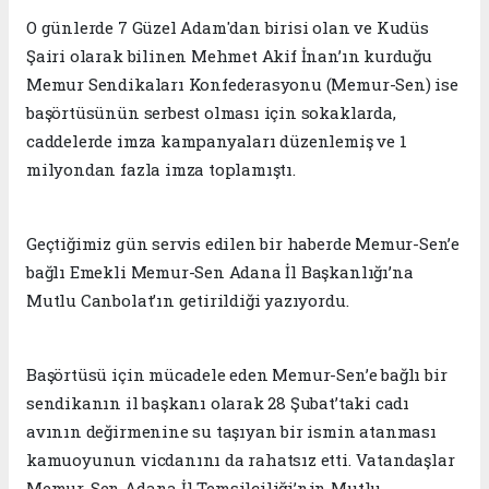
O günlerde 7 Güzel Adam'dan birisi olan ve Kudüs
Şairi olarak bilinen Mehmet Akif İnan’ın kurduğu
Memur Sendikaları Konfederasyonu (Memur-Sen) ise
başörtüsünün serbest olması için sokaklarda,
caddelerde imza kampanyaları düzenlemiş ve 1
milyondan fazla imza toplamıştı.
Geçtiğimiz gün servis edilen bir haberde Memur-Sen’e
bağlı Emekli Memur-Sen Adana İl Başkanlığı’na
Mutlu Canbolat’ın getirildiği yazıyordu.
Başörtüsü için mücadele eden Memur-Sen’e bağlı bir
sendikanın il başkanı olarak 28 Şubat’taki cadı
avının değirmenine su taşıyan bir ismin atanması
kamuoyunun vicdanını da rahatsız etti. Vatandaşlar
Memur-Sen Adana İl Temsilciliği’nin Mutlu