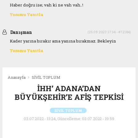
Haber doğru ise; vah ki ne vah vah..!
Yorumu Yanıtla
Danışman
(25.09.2023 17:34 - #72184)
Kader yarına bırakır ama yanına bırakmaz. Bekleyin
Yorumu Yanıtla
Anasayfa
SİVİL TOPLUM
İHH’ ADANA’DAN
BÜYÜKŞEHİR’E AFİŞ TEPKİSİ
SİVİL TOPLUM
03.07.2022 - 13:24, Güncelleme: 03.07.2022 - 19:59