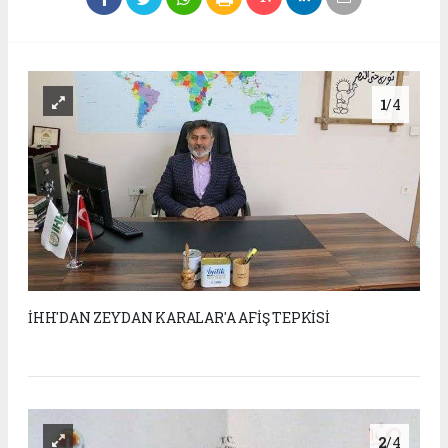
1
/4
İHH'DAN ZEYDAN KARALAR'A AFİŞ TEPKİSİ
2
/4