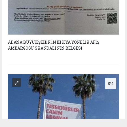
ADANA BÜYÜKŞEHİR'İN İHH'YA YÖNELİK AFİŞ
AMBARGOSU SKANDALININ BELGESİ
3
/4