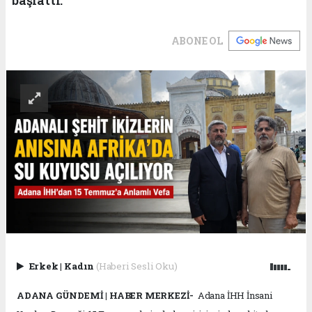
ABONE OL
Erkek
|
Kadın
(Haberi Sesli Oku)
ADANA GÜNDEMİ | HABER MERKEZİ-
Adana İHH İnsani