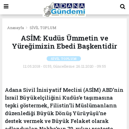
Anasayfa
SİVİL TOPLUM
ASİM: Kudüs Ümmetin ve
Yüreğimizin Ebedi Başkentidir
SİVİL TOPLUM
12.05.2018 - 01:55, Güncelleme: 26.12.2020 - 09:55
Adana Sivil İnisiyatif Meclisi (ASİM) ABD’nin
İsrail Büyükelçiliğini Kudüs’e taşımasına
tepki göstermek, Filistin'li Müslümanların
düzenlediği Büyük Dönüş Yürüyüşü’ne
destek vermek ve Büyük Felaket olarak
adlandırılan Nakba’nın 70. yılını protesto