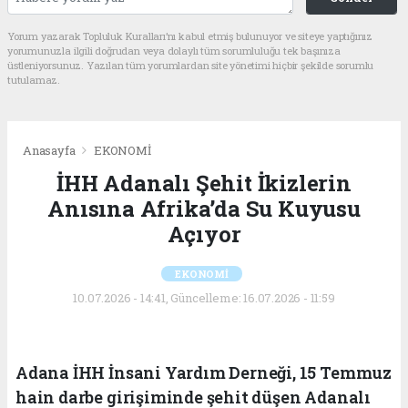
Yorum yazarak Topluluk Kuralları’nı kabul etmiş bulunuyor ve siteye yaptığınız
yorumunuzla ilgili doğrudan veya dolaylı tüm sorumluluğu tek başınıza
üstleniyorsunuz. Yazılan tüm yorumlardan site yönetimi hiçbir şekilde sorumlu
tutulamaz.
Anasayfa
EKONOMİ
İHH Adanalı Şehit İkizlerin
Anısına Afrika’da Su Kuyusu
Açıyor
EKONOMİ
10.07.2026 - 14:41, Güncelleme: 16.07.2026 - 11:59
Adana İHH İnsani Yardım Derneği, 15 Temmuz
hain darbe girişiminde şehit düşen Adanalı