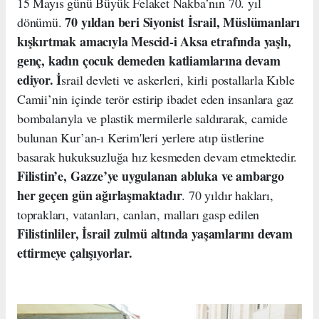
15 Mayıs günü Büyük Felaket Nakba’nın 70. yıl
70 yıldan beri Siyonist İsrail, Müslümanları
dönümü.
kışkırtmak amacıyla Mescid-i Aksa etrafında yaşlı,
genç, kadın çocuk demeden katliamlarına devam
ediyor. İ
srail devleti ve askerleri, kirli postallarla Kıble
Camii’nin içinde terör estirip ibadet eden insanlara gaz
bombalarıyla ve plastik mermilerle saldırarak, camide
bulunan Kur’an-ı Kerim'leri yerlere atıp üstlerine
basarak hukuksuzluğa hız kesmeden devam etmektedir.
Filistin’e, Gazze’ye uygulanan abluka ve ambargo
her geçen gün ağırlaşmaktadır
. 70 yıldır hakları,
toprakları, vatanları, canları, malları gasp edilen
Filistinliler, İsrail zulmü altında yaşamlarını devam
ettirmeye çalışıyorlar.