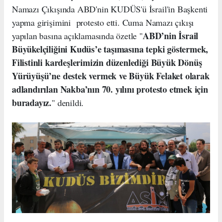
Namazı Çıkışında ABD'nin KUDÜS'ü İsrail'in Başkenti
yapma girişimini protesto etti. Cuma Namazı çıkışı
ABD’nin İsrail
yapılan basına açıklamasında özetle "
Büyükelçiliğini Kudüs’e taşımasına tepki göstermek,
Filistinli kardeşlerimizin düzenlediği Büyük Dönüş
Yürüyüşü’ne destek vermek ve Büyük Felaket olarak
adlandırılan Nakba’nın 70. yılını protesto etmek için
buradayız.
" denildi.