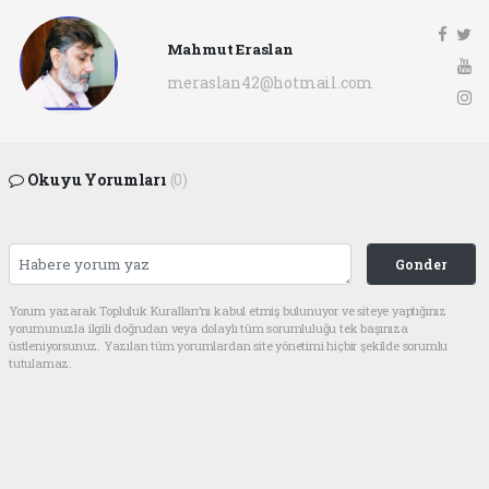
Mahmut Eraslan
meraslan42@hotmail.com
Okuyu Yorumları
(0)
Gonder
Yorum yazarak Topluluk Kuralları’nı kabul etmiş bulunuyor ve siteye yaptığınız
yorumunuzla ilgili doğrudan veya dolaylı tüm sorumluluğu tek başınıza
üstleniyorsunuz. Yazılan tüm yorumlardan site yönetimi hiçbir şekilde sorumlu
tutulamaz.
Hacı Ali Doğan