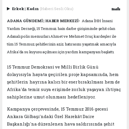
Erkek
|
Kadın
(Haberi Sesli Oku)
ADANA GÜNDEMİ | HABER MERKEZİ-
Adana İHH İnsani
Yardım Derneği, 15 Temmuz hain darbe girişiminde şehit olan
Adanalı polis memurları Ahmet ve Mehmet Oruç kardeşler ile
tüm 15 Temmuz şehitlerinin aziz hatırasını yaşatmak amacıyla
Afrika'da su kuyusu açılması için yardım kampanyası başlattı.
15 Temmuz Demokrasi ve Milli Birlik Günü
dolayısıyla hayata geçirilen proje kapsamında, hem
şehitlerin hayrına kalıcı bir eser bırakılması hem de
Afrika'da temiz suya erişimde zorluk yaşayan ihtiyaç
sahiplerine umut olunması hedefleniyor.
Kampanya çerçevesinde, 15 Temmuz 2016 gecesi
Ankara Gölbaşı'ndaki Özel Harekât Daire
Başkanlığı'na düzenlenen hava saldırısında şehit