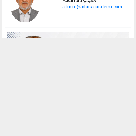
Abdullah ÇİÇEK
admin@adanagundemi.com
DUA YETMEZ, SORUMLULUK
ŞART
Ekleme Tarihi: 30.04.2026 - 01:55