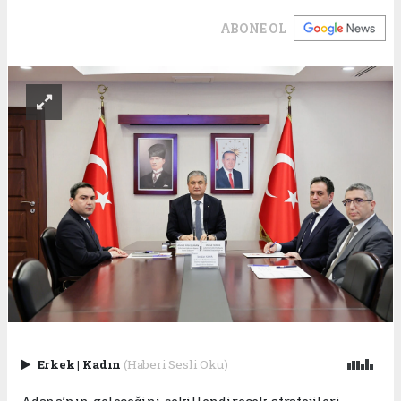
ABONE OL
Erkek
|
Kadın
(Haberi Sesli Oku)