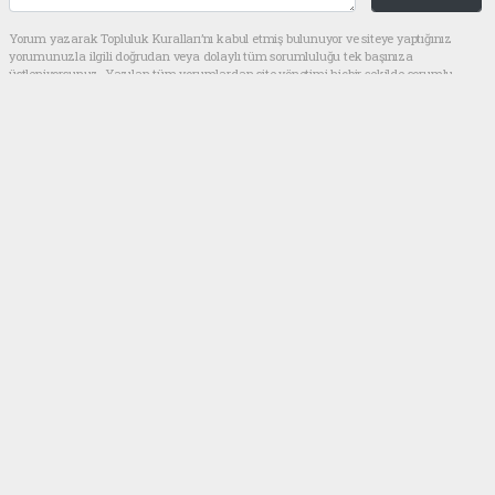
Yorum yazarak Topluluk Kuralları’nı kabul etmiş bulunuyor ve siteye yaptığınız
yorumunuzla ilgili doğrudan veya dolaylı tüm sorumluluğu tek başınıza
üstleniyorsunuz. Yazılan tüm yorumlardan site yönetimi hiçbir şekilde sorumlu
tutulamaz.
Abdullah ÇİÇEK
admin@adanagundemi.com