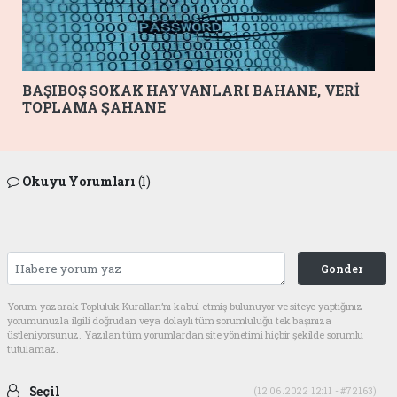
BAŞIBOŞ SOKAK HAYVANLARI BAHANE, VERİ
TOPLAMA ŞAHANE
Okuyu Yorumları
(1)
Gonder
Yorum yazarak Topluluk Kuralları’nı kabul etmiş bulunuyor ve siteye yaptığınız
yorumunuzla ilgili doğrudan veya dolaylı tüm sorumluluğu tek başınıza
üstleniyorsunuz. Yazılan tüm yorumlardan site yönetimi hiçbir şekilde sorumlu
tutulamaz.
Seçil
(12.06.2022 12:11 - #72163)