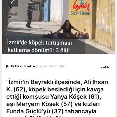
Erkek
|
Kadın
(Haberi Sesli Oku)
"İzmir'in Bayraklı ilçesinde, Ali İhsan
K. (62), köpek beslediği için kavga
ettiği komşusu Yahya Köşek (61),
eşi Meryem Köşek (57) ve kızları
Funda Güçlü’yü (37) tabancayla