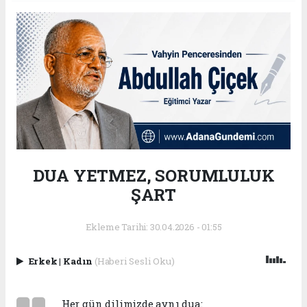
DUA YETMEZ, SORUMLULUK
ŞART
Ekleme Tarihi: 30.04.2026 - 01:55
Erkek
|
Kadın
(Haberi Sesli Oku)
Her gün dilimizde aynı dua: