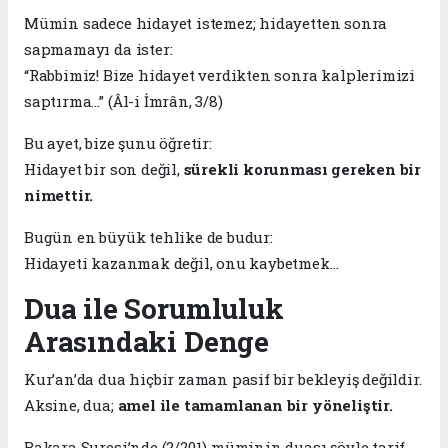
Mümin sadece hidayet istemez; hidayetten sonra
sapmamayı da ister:
“Rabbimiz! Bize hidayet verdikten sonra kalplerimizi
saptırma…” (Âl-i İmrân, 3/8)
Bu ayet, bize şunu öğretir:
Hidayet bir son değil,
sürekli korunması gereken bir
nimettir.
Bugün en büyük tehlike de budur:
Hidayeti kazanmak değil, onu kaybetmek…
Dua ile Sorumluluk
Arasındaki Denge
Kur’an’da dua hiçbir zaman pasif bir bekleyiş değildir.
Aksine, dua;
amel ile tamamlanan bir yöneliştir.
Bakara Suresi’nde (2/201) müminin duası şöyle tarif