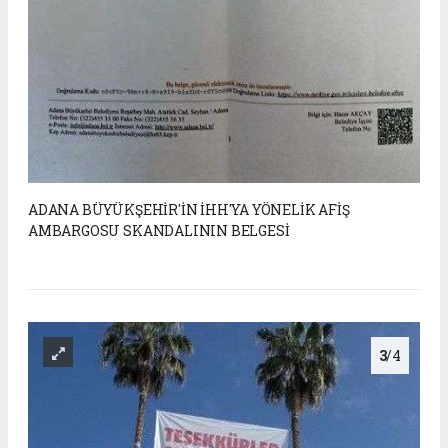
ADANA BÜYÜKŞEHİR'İN İHH'YA YÖNELİK AFİŞ
AMBARGOSU SKANDALININ BELGESİ
3
/4