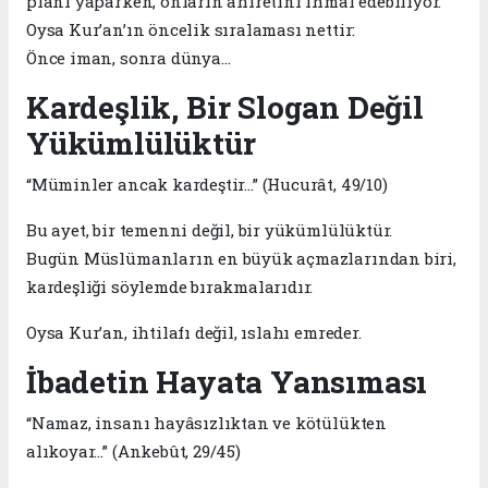
planı yaparken, onların ahiretini ihmal edebiliyor.
Oysa Kur’an’ın öncelik sıralaması nettir:
Önce iman, sonra dünya…
Kardeşlik, Bir Slogan Değil
Yükümlülüktür
“Müminler ancak kardeştir…” (Hucurât, 49/10)
Bu ayet, bir temenni değil, bir yükümlülüktür.
Bugün Müslümanların en büyük açmazlarından biri,
kardeşliği söylemde bırakmalarıdır.
Oysa Kur’an, ihtilafı değil, ıslahı emreder.
İbadetin Hayata Yansıması
“Namaz, insanı hayâsızlıktan ve kötülükten
alıkoyar…” (Ankebût, 29/45)