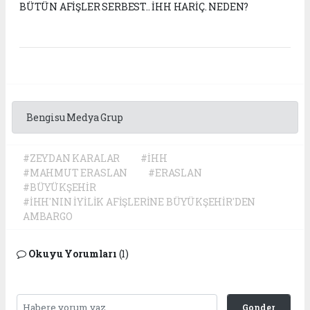
BÜTÜN AFİŞLER SERBEST.. İHH HARİÇ. NEDEN?
Bengisu Medya Grup
#ZEYDAN KARALAR
#İHH
#MAHMUT ERASLAN
#ERASLAN
#BÜYÜKŞEHİR
#İHH'NIN İYİLİK AFİŞLERİNE BÜYÜKŞEHİR'DEN
AMBARGO
Okuyu Yorumları
(1)
Gonder