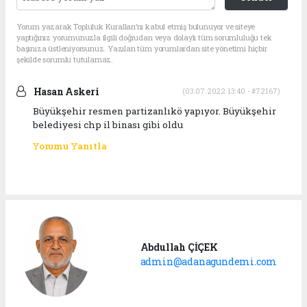
Yorum yazarak Topluluk Kuralları’nı kabul etmiş bulunuyor ve siteye
yaptığınız yorumunuzla ilgili doğrudan veya dolaylı tüm sorumluluğu tek
başınıza üstleniyorsunuz. Yazılan tüm yorumlardan site yönetimi hiçbir
şekilde sorumlu tutulamaz.
Hasan Askeri
(03.07.2022 13:40 - #72167)
Büyükşehir resmen partizanlıkö yapıyor. Büyükşehir
belediyesi chp il binası gibi oldu
Yorumu Yanıtla
Abdullah ÇİÇEK
admin@adanagundemi.com