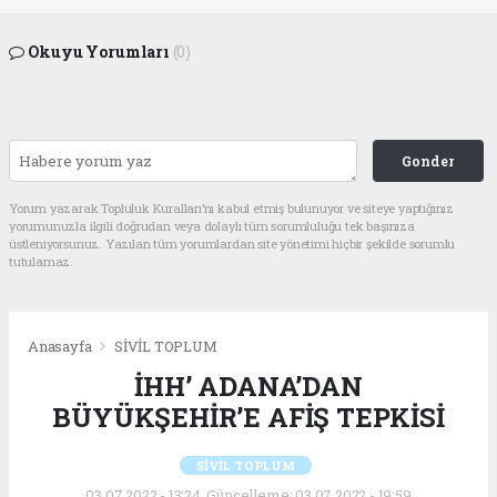
Okuyu Yorumları
(0)
Gonder
Yorum yazarak Topluluk Kuralları’nı kabul etmiş bulunuyor ve siteye yaptığınız
yorumunuzla ilgili doğrudan veya dolaylı tüm sorumluluğu tek başınıza
üstleniyorsunuz. Yazılan tüm yorumlardan site yönetimi hiçbir şekilde sorumlu
tutulamaz.
Anasayfa
SİVİL TOPLUM
İHH’ ADANA’DAN
BÜYÜKŞEHİR’E AFİŞ TEPKİSİ
SİVİL TOPLUM
03.07.2022 - 13:24, Güncelleme: 03.07.2022 - 19:59