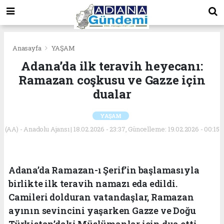
Anasayfa
YAŞAM
Adana’da ilk teravih heyecanı:
Ramazan coşkusu ve Gazze için
dualar
YAŞAM
(AA) - Anadolu Ajansı | 18.02.2026 - 23:37, Güncelleme: 19.02.2026 - 00:15
Adana’da Ramazan-ı Şerif’in başlamasıyla
birlikte ilk teravih namazı eda edildi.
Camileri dolduran vatandaşlar, Ramazan
ayının sevincini yaşarken Gazze ve Doğu
Türkistan’daki Müslümanlar için dua etti.