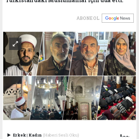
ABONE OL
Erkek
|
Kadın
(Haberi Sesli Oku)