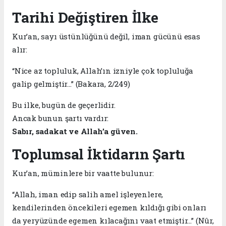
Tarihi Değiştiren İlke
Kur’an, sayı üstünlüğünü değil, iman gücünü esas
alır:
“Nice az topluluk, Allah’ın izniyle çok topluluğa
galip gelmiştir…” (Bakara, 2/249)
Bu ilke, bugün de geçerlidir.
Ancak bunun şartı vardır:
Sabır, sadakat ve Allah’a güven.
Toplumsal İktidarın Şartı
Kur’an, müminlere bir vaatte bulunur:
“Allah, iman edip salih amel işleyenlere,
kendilerinden öncekileri egemen kıldığı gibi onları
da yeryüzünde egemen kılacağını vaat etmiştir…” (Nûr,