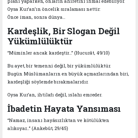
planı yaparken, onların ahiretini ihmal edebiliyor.
Oysa Kur’an’ın öncelik sıralaması nettir:
Önce iman, sonra dünya…
Kardeşlik, Bir Slogan Değil
Yükümlülüktür
“Müminler ancak kardeştir…” (Hucurât, 49/10)
Bu ayet, bir temenni değil, bir yükümlülüktür.
Bugün Müslümanların en büyük açmazlarından biri,
kardeşliği söylemde bırakmalarıdır.
Oysa Kur’an, ihtilafı değil, ıslahı emreder.
İbadetin Hayata Yansıması
“Namaz, insanı hayâsızlıktan ve kötülükten
alıkoyar…” (Ankebût, 29/45)