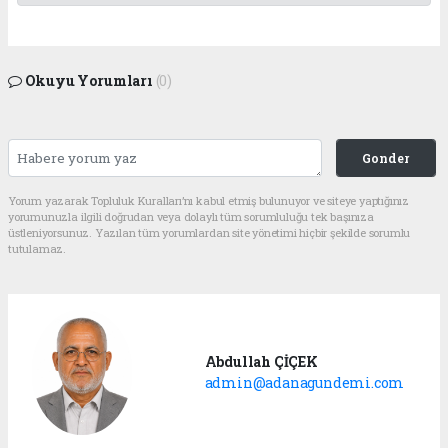
Okuyu Yorumları
(0)
Gonder
Yorum yazarak Topluluk Kuralları’nı kabul etmiş bulunuyor ve siteye yaptığınız
yorumunuzla ilgili doğrudan veya dolaylı tüm sorumluluğu tek başınıza
üstleniyorsunuz. Yazılan tüm yorumlardan site yönetimi hiçbir şekilde sorumlu
tutulamaz.
Abdullah ÇİÇEK
admin@adanagundemi.com