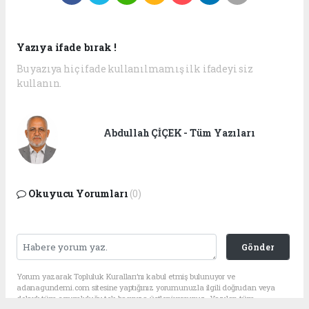
Yazıya ifade bırak !
Bu yazıya hiç ifade kullanılmamış ilk ifadeyi siz
kullanın.
Abdullah ÇİÇEK - Tüm Yazıları
Okuyucu Yorumları
(0)
Gönder
Yorum yazarak Topluluk Kuralları’nı kabul etmiş bulunuyor ve
adanagundemi.com sitesine yaptığınız yorumunuzla ilgili doğrudan veya
dolaylı tüm sorumluluğu tek başınıza üstleniyorsunuz. Yazılan tüm