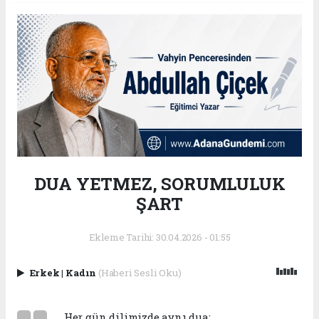
DUA YETMEZ, SORUMLULUK
ŞART
Ekleme Tarihi: 30.04.2026 - 01:55
Erkek
|
Kadın
(Haberi Sesli Oku)
Her gün dilimizde aynı dua: