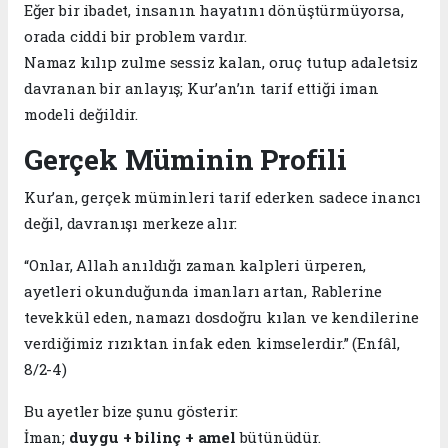
Eğer bir ibadet, insanın hayatını dönüştürmüyorsa,
orada ciddi bir problem vardır.
Namaz kılıp zulme sessiz kalan, oruç tutup adaletsiz
davranan bir anlayış; Kur’an’ın tarif ettiği iman
modeli değildir.
Gerçek Müminin Profili
Kur’an, gerçek müminleri tarif ederken sadece inancı
değil, davranışı merkeze alır:
“Onlar, Allah anıldığı zaman kalpleri ürperen,
ayetleri okunduğunda imanları artan, Rablerine
tevekkül eden, namazı dosdoğru kılan ve kendilerine
verdiğimiz rızıktan infak eden kimselerdir.” (Enfâl,
8/2-4)
Bu ayetler bize şunu gösterir:
İman;
duygu + bilinç + amel
bütünüdür.