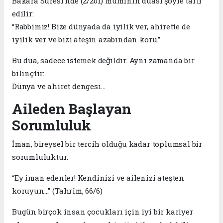
Bakara Suresi’nde (2/201) müminin duası şöyle tarif
edilir:
“Rabbimiz! Bize dünyada da iyilik ver, ahirette de
iyilik ver ve bizi ateşin azabından koru.”
Bu dua, sadece istemek değildir. Aynı zamanda bir
bilinçtir:
Dünya ve ahiret dengesi…
Aileden Başlayan
Sorumluluk
İman, bireysel bir tercih olduğu kadar toplumsal bir
sorumluluktur.
“Ey iman edenler! Kendinizi ve ailenizi ateşten
koruyun…” (Tahrîm, 66/6)
Bugün birçok insan çocukları için iyi bir kariyer