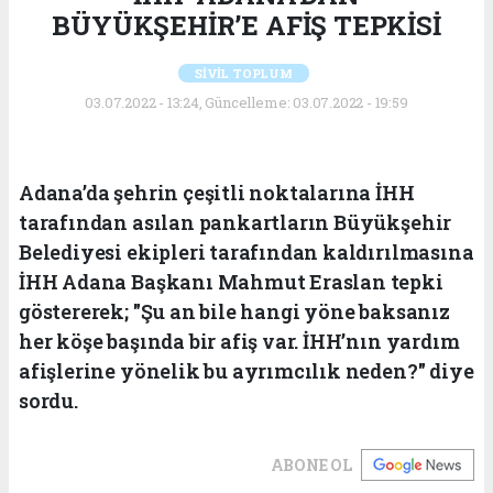
BÜYÜKŞEHİR’E AFİŞ TEPKİSİ
SİVİL TOPLUM
03.07.2022 - 13:24, Güncelleme: 03.07.2022 - 19:59
Adana’da şehrin çeşitli noktalarına İHH
tarafından asılan pankartların Büyükşehir
Belediyesi ekipleri tarafından kaldırılmasına
İHH Adana Başkanı Mahmut Eraslan tepki
göstererek; "Şu an bile hangi yöne baksanız
her köşe başında bir afiş var. İHH’nın yardım
afişlerine yönelik bu ayrımcılık neden?" diye
sordu.
ABONE OL