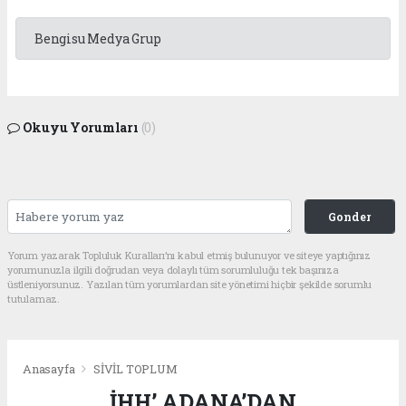
Bengisu Medya Grup
Okuyu Yorumları
(0)
Gonder
Yorum yazarak Topluluk Kuralları’nı kabul etmiş bulunuyor ve siteye yaptığınız
yorumunuzla ilgili doğrudan veya dolaylı tüm sorumluluğu tek başınıza
üstleniyorsunuz. Yazılan tüm yorumlardan site yönetimi hiçbir şekilde sorumlu
tutulamaz.
Anasayfa
SİVİL TOPLUM
İHH’ ADANA’DAN