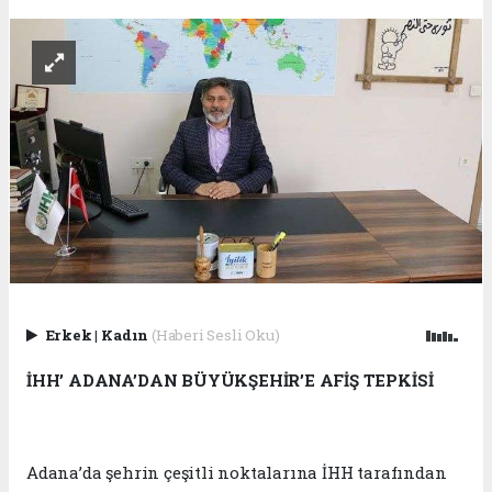
Erkek
|
Kadın
(Haberi Sesli Oku)
İHH’ ADANA’DAN BÜYÜKŞEHİR’E AFİŞ TEPKİSİ
Adana’da şehrin çeşitli noktalarına İHH tarafından