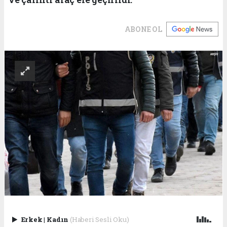
ABONE OL
Erkek
|
Kadın
(Haberi Sesli Oku)