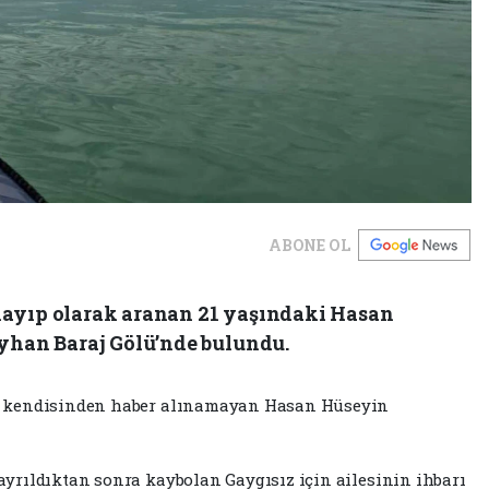
ABONE OL
kayıp olarak aranan 21 yaşındaki Hasan
eyhan Baraj Gölü’nde bulundu.
r kendisinden haber alınamayan Hasan Hüseyin
yrıldıktan sonra kaybolan Gaygısız için ailesinin ihbarı