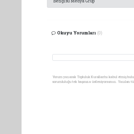
Bengisu Medya Grup
Okuyu Yorumları
(0)
Yorum yazarak Topluluk Kuralları’nı kabul etmiş bulu
sorumluluğu tek başınıza üstleniyorsunuz. Yazılan t