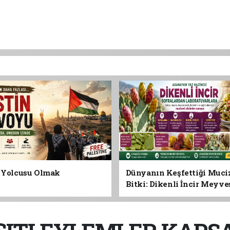
n Yolcusu Olmak
Dünyanın Keşfettiği Muci
Bitki: Dikenli İncir Meyv
Yaprağına Geleceğin Süper
Olabilir mi?