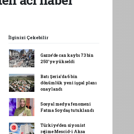
İlginizi Çekebilir
Gazze’de can kaybı 73 bin
250'ye yükseldi
Batı Şeria'da 6 bin
dönümlük yeni işgal planı
onaylandı
Sosyal medya fenomeni
Fatma Soydaş tutuklandı
Türkiye'den siyonist
rejime Mescid-i Aksa