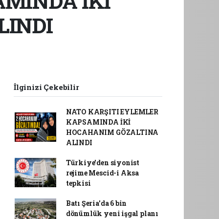
AMINDA İKİ
LINDI
İlginizi Çekebilir
NATO KARŞITI EYLEMLER
KAPSAMINDA İKİ
HOCAHANIM GÖZALTINA
ALINDI
Türkiye'den siyonist
rejime Mescid-i Aksa
tepkisi
Batı Şeria'da 6 bin
dönümlük yeni işgal planı