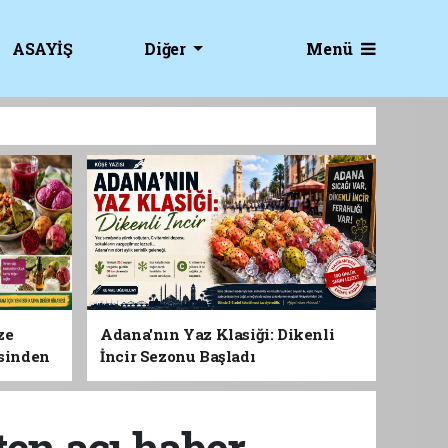
Menü
ASAYİŞ
Diğer
ze
Adana'nın Yaz Klasiği: Dikenli
esinden
İncir Sezonu Başladı
 Gıdası
ten acı haber