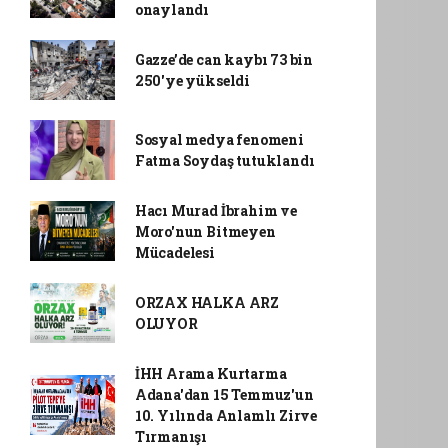
onaylandı
Gazze’de can kaybı 73 bin
250'ye yükseldi
Sosyal medya fenomeni
Fatma Soydaş tutuklandı
Hacı Murad İbrahim ve
Moro'nun Bitmeyen
Mücadelesi
ORZAX HALKA ARZ
OLUYOR
İHH Arama Kurtarma
Adana'dan 15 Temmuz'un
10. Yılında Anlamlı Zirve
Tırmanışı