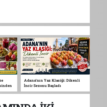
ze
Adana'nın Yaz Klasiği: Dikenli
esinden
İncir Sezonu Başladı
 Gıdası