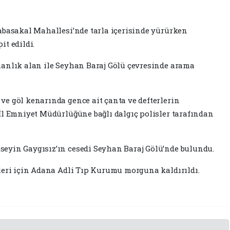
abasakal Mahallesi’nde tarla içerisinde yürürken
t edildi.
manlık alan ile Seyhan Baraj Gölü çevresinde arama
e göl kenarında gence ait çanta ve defterlerin
İl Emniyet Müdürlüğüne bağlı dalgıç polisler tarafından
eyin Gaygısız’ın cesedi Seyhan Baraj Gölü’nde bulundu.
leri için Adana Adli Tıp Kurumu morguna kaldırıldı.