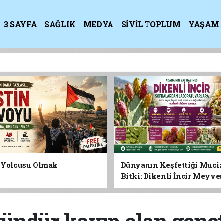
3 SAYFA
SAĞLIK
MEDYA
SİVİL TOPLUM
YAŞAM
K
n Yolcusu Olmak
Dünyanın Keşfettiği Muci
Bitki: Dikenli İncir Meyv
Yaprağına Geleceğin Süper
Olabilir mi?
ündür kayıp olan genç