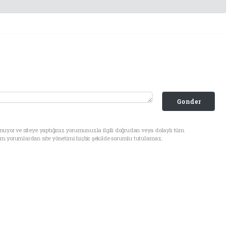
Gonder
nuyor ve siteye yaptığınız yorumunuzla ilgili doğrudan veya dolaylı tüm
üm yorumlardan site yönetimi hiçbir şekilde sorumlu tutulamaz.