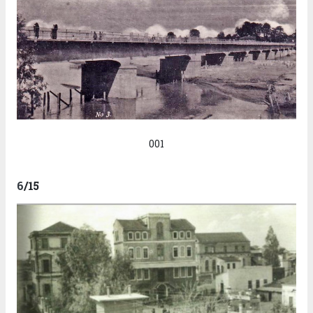
001
6
/15