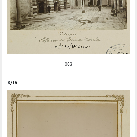
003
8
/15