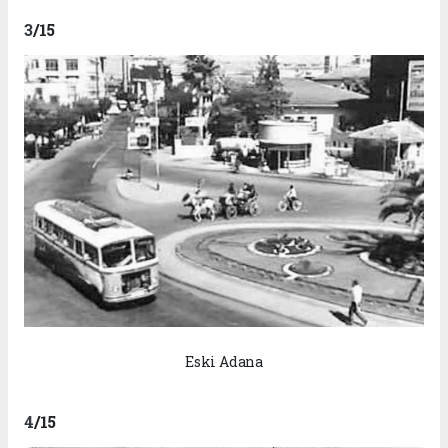
3
/15
Eski Adana
4
/15