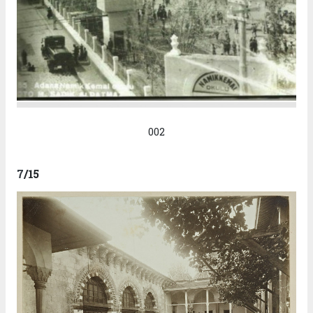
002
7
/15