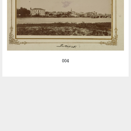
004
9
/15